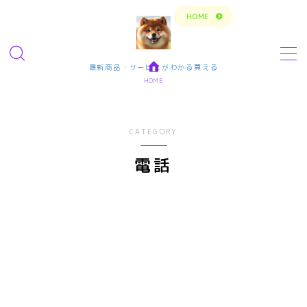
トップページに戻る
HOME
MENU
最新商品・サービスがわかる買える
HOME
今の生活楽しめてますか？問題解決で新しいスタ
ート
CATEGORY
転職・仕事・求人・学ぶ
電話
転職・求人サイトまとめ比較
短期アルバイト・長期パート求人
転職エンジニア経験者 未経験者
転職プログラマー デザインナー
エンタメ