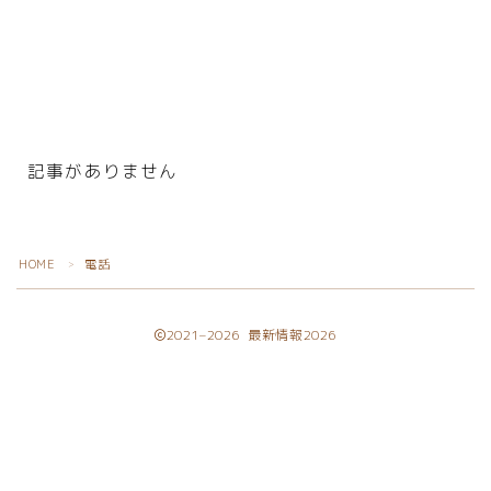
動画
音楽
人生・恋愛・結婚・占いで解決悩み相談
グッズ
ゲーム
記事がありません
書籍・本
学び・資格
HOME
電話
＞
資格取得
専門学校・スクール
2021–2026 最新情報2026
幼児教育
習い事
家庭教師・塾