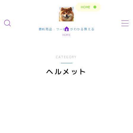
トップページに戻る
HOME
MENU
最新商品・サービスがわかる買える
HOME
今の生活楽しめてますか？問題解決で新しいスタ
ート
CATEGORY
転職・仕事・求人・学ぶ
ヘルメット
転職・求人サイトまとめ比較
短期アルバイト・長期パート求人
転職エンジニア経験者 未経験者
転職プログラマー デザインナー
エンタメ