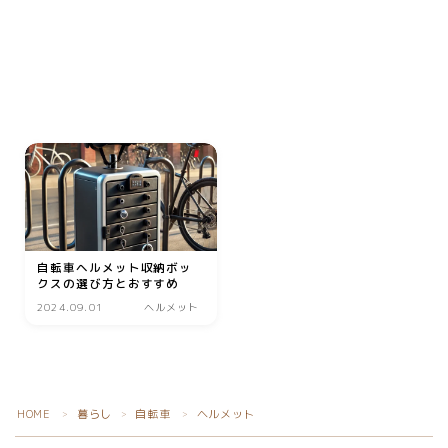
動画
音楽
人生・恋愛・結婚・占いで解決悩み相談
グッズ
ゲーム
書籍・本
学び・資格
自転車ヘルメット収納ボッ
資格取得
クスの選び方とおすすめ
専門学校・スクール
2024.09.01
ヘルメット
幼児教育
習い事
家庭教師・塾
HOME
暮らし
自転車
ヘルメット
＞
＞
＞