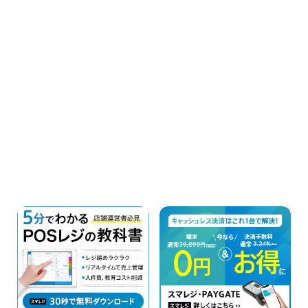
動画
音楽
人生・恋愛・結婚・占いで解決悩み相談
グッズ
ゲーム
書籍・本
学び・資格
資格取得
専門学校・スクール
幼児教育
習い事
家庭教師・塾