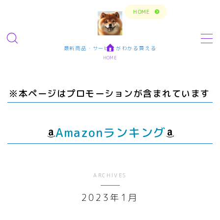
トップページに戻る
HOME
MENU
最新商品・サービスがわかる買える
HOME
今の生活楽しめてますか？問題解決で新しいスタ
ート
※本ページはプロモーションが含まれています
転職・仕事・求人・学ぶ
転職・求人サイトまとめ比較
Amazonランキング
短期アルバイト・長期パート求人
転職エンジニア経験者 未経験者
転職プログラマー デザインナー
ARCHIVES
2023年1月
エンタメ