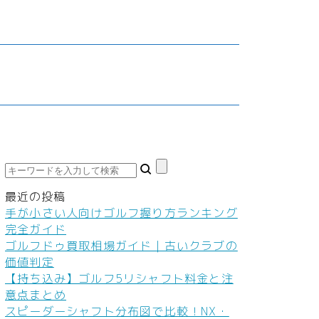
鮮食品
車・バイク
家庭教師・塾
ダイエット
料
ネイル
本
ヘアケア
ボディケア
美容機器
美容食品
最近の投稿
手が小さい人向けゴルフ握り方ランキング
完全ガイド
ゴルフドゥ買取相場ガイド｜古いクラブの
価値判定
【持ち込み】ゴルフ5リシャフト料金と注
意点まとめ
スピーダーシャフト分布図で比較！NX・