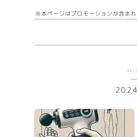
リサイクル
サーバー・ドメイン
回
ファッション小物
引越
※本ページはプロモーションが含まれ
オフィス用品
ドメイン
ガーデニング
ホームページ・ネットショ
ップ
スマホプラン
ポイントサービス・懸賞
写真・プリント
子育て
ARC
家事・日用品
202
家電
生活雑貨