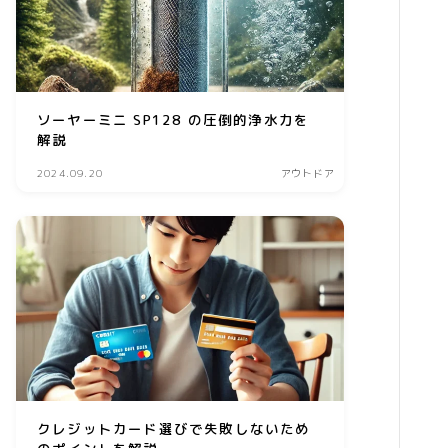
習い事
家庭教師・塾
美容
ソーヤーミニ SP128 の圧倒的浄水力を
解説
エステ
2024.09.20
アウトドア
クリニック
コスメ・メイク
スキンケア
ダイエット
ネイル
ヘアケア
ボディケア
クレジットカード選びで失敗しないため
美容機器