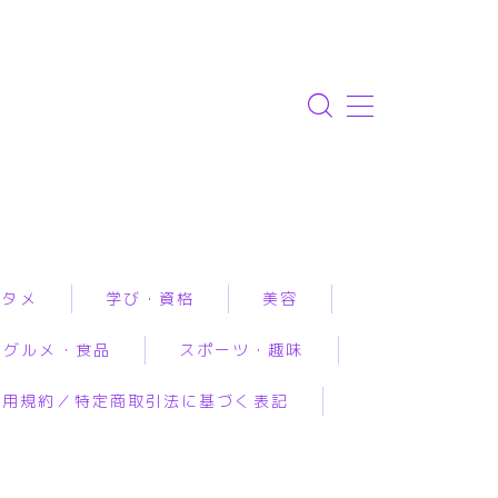
ンタメ
学び・資格
美容
グルメ・食品
スポーツ・趣味
資格取得
エステ
利用規約／特定商取引法に基づく表記
専門学校・スクール
クリニック
ルメ予約
アウトドア
恋愛・結婚・占いで
幼児教育
コスメ・メイク
工食品
スポーツ
み相談
習い事
スキンケア