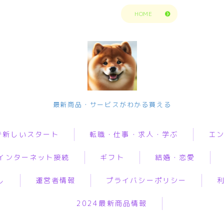
トップページに戻る
HOME
今の生活楽しめてますか？問題解決で新
最新商品・サービスがわかる買える
しいスタート
で新しいスタート
転職・仕事・求人・学ぶ
エ
転職・仕事・求人・学ぶ
インターネット接続
ギフト
結婚・恋愛
転職・求人サイトまとめ比較
転職・求人サイトまとめ比
動画
較
短期アルバイト・長期パート求人
し
運営者情報
プライバシーポリシー
音楽
i
オリジナルギフト
婚活
グ
短期アルバイト・長期パー
転職エンジニア経験者 未経験者
ト求人
人生・
2024最新商品情報
ロバイダー
花
恋愛
加
転職プログラマー デザインナー
解決悩
転職エンジニア経験者 未