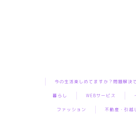
今の生活楽しめてますか？問題解決
暮らし
WEBサービス
ファッション
不動産・引越
インテリア
ASP
WiF
ペット
WEBコンサルティング
プ
服
物件