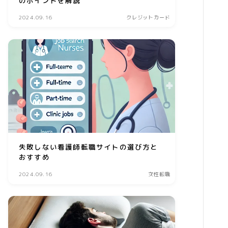
のポイントを解説
美容食品
2024.09.16
クレジットカード
暮らし
インテリア
ペット
リサイクル
オフィス用品
ガーデニング
失敗しない看護師転職サイトの選び方と
スマホプラン
おすすめ
写真・プリント
2024.09.16
女性転職
子育て
家事・日用品
家電