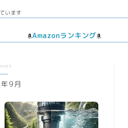
線
ウエディング
生
経験者
グッズ
エンタメ
ています
飲
転職プログラマー デザイ
ゲーム
動画
ンナー
書籍・
音楽
Amazonランキング
人生・恋愛・結婚・占いで解決悩み
相談
グッズ
ゲーム
HIVES
書籍・本
4年9月
学び・資格
資格取得
専門学校・スクール
幼児教育