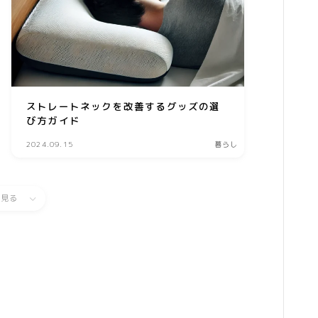
生活雑貨
WEBサービス
ASP
ストレートネックを改善するグッズの選
WEBコンサルティング
び方ガイド
サーバー・ドメイン
2024.09.15
暮らし
ドメイン
ホームページ・ネットショップ
と見る
ポイントサービス・懸賞
インターネット接続
WiFi
プロバイダー