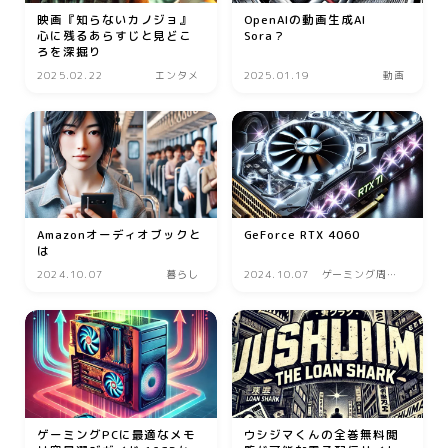
美容
映画『知らないカノジョ』
OpenAIの動画生成AI
心に残るあらすじと見どこ
Sora？
ろを深掘り
エステ
2025.02.22
エンタメ
2025.01.19
動画
クリニック
コスメ・メイク
スキンケア
ダイエット
ネイル
Amazonオーディオブックと
GeForce RTX 4060
は
ヘアケア
2024.10.07
暮らし
2024.10.07
ゲーミング周辺
機器
ボディケア
美容機器
美容食品
暮らし
ゲーミングPCに最適なメモ
ウシジマくんの全巻無料閲