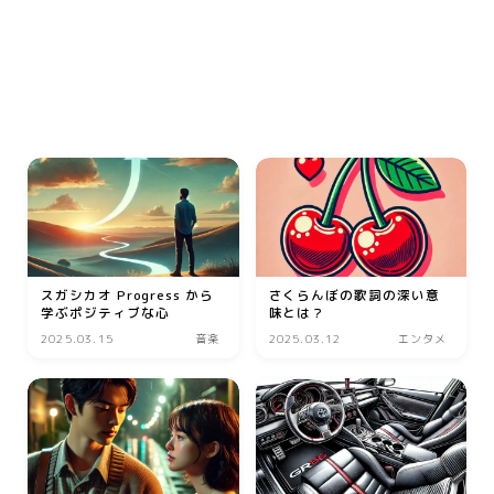
動画
音楽
人生・恋愛・結婚・占いで解決悩み相談
グッズ
ゲーム
書籍・本
学び・資格
スガシカオ Progress から
さくらんぼの歌詞の深い意
資格取得
学ぶポジティブな心
味とは？
専門学校・スクール
2025.03.15
音楽
2025.03.12
エンタメ
幼児教育
習い事
家庭教師・塾