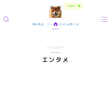
トップページに戻る
HOME
MENU
最新商品・サービスがわかる買える
HOME
今の生活楽しめてますか？問題解決で新しいスタ
ート
CATEGORY
転職・仕事・求人・学ぶ
エンタメ
転職・求人サイトまとめ比較
短期アルバイト・長期パート求人
転職エンジニア経験者 未経験者
転職プログラマー デザインナー
エンタメ