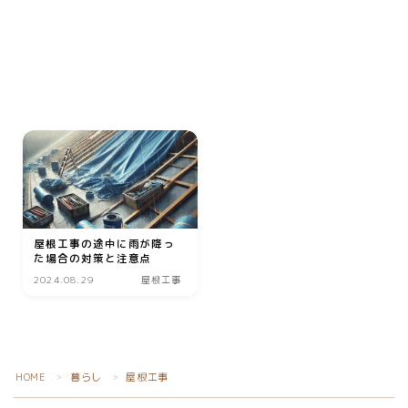
動画
音楽
人生・恋愛・結婚・占いで解決悩み相談
グッズ
ゲーム
書籍・本
学び・資格
屋根工事の途中に雨が降っ
資格取得
た場合の対策と注意点
専門学校・スクール
2024.08.29
屋根工事
幼児教育
習い事
家庭教師・塾
HOME
暮らし
屋根工事
＞
＞