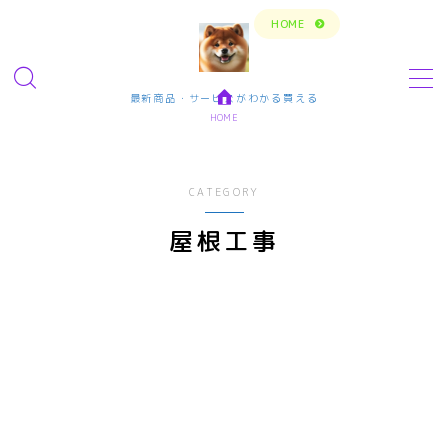
トップページに戻る
HOME
MENU
最新商品・サービスがわかる買える
HOME
今の生活楽しめてますか？問題解決で新しいスタ
ート
CATEGORY
転職・仕事・求人・学ぶ
屋根工事
転職・求人サイトまとめ比較
短期アルバイト・長期パート求人
転職エンジニア経験者 未経験者
転職プログラマー デザインナー
エンタメ