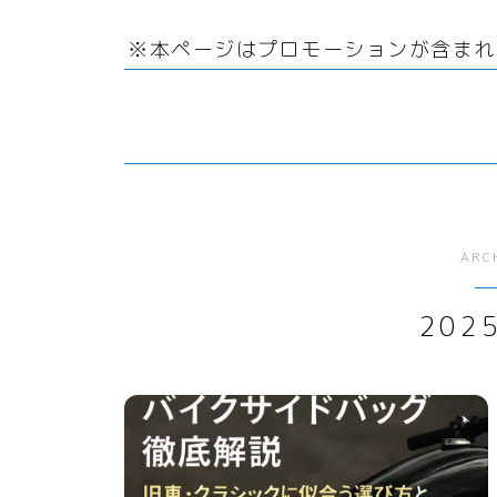
リサイクル
サーバー・ドメイン
回
ファッション小物
引越
※本ページはプロモーションが含まれ
オフィス用品
ドメイン
ガーデニング
ホームページ・ネットショ
ップ
スマホプラン
ポイントサービス・懸賞
写真・プリント
子育て
ARC
家事・日用品
202
家電
生活雑貨