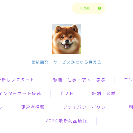
トップページに戻る
HOME
今の生活楽しめてますか？問題解決で新
最新商品・サービスがわかる買える
しいスタート
で新しいスタート
転職・仕事・求人・学ぶ
エ
転職・仕事・求人・学ぶ
インターネット接続
ギフト
結婚・恋愛
転職・求人サイトまとめ比較
転職・求人サイトまとめ比
動画
較
短期アルバイト・長期パート求人
し
運営者情報
プライバシーポリシー
音楽
i
オリジナルギフト
婚活
グ
短期アルバイト・長期パー
転職エンジニア経験者 未経験者
ト求人
人生・
2024最新商品情報
ロバイダー
花
恋愛
加
転職プログラマー デザインナー
解決悩
転職エンジニア経験者 未