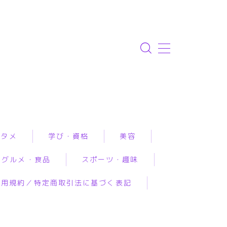
ンタメ
学び・資格
美容
グルメ・食品
スポーツ・趣味
資格取得
エステ
利用規約／特定商取引法に基づく表記
専門学校・スクール
クリニック
ルメ予約
アウトドア
恋愛・結婚・占いで
幼児教育
コスメ・メイク
工食品
スポーツ
み相談
習い事
スキンケア