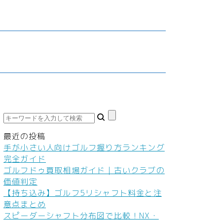
鮮食品
車・バイク
家庭教師・塾
ダイエット
料
ネイル
本
ヘアケア
ボディケア
美容機器
美容食品
最近の投稿
手が小さい人向けゴルフ握り方ランキング
完全ガイド
ゴルフドゥ買取相場ガイド｜古いクラブの
価値判定
【持ち込み】ゴルフ5リシャフト料金と注
意点まとめ
スピーダーシャフト分布図で比較！NX・