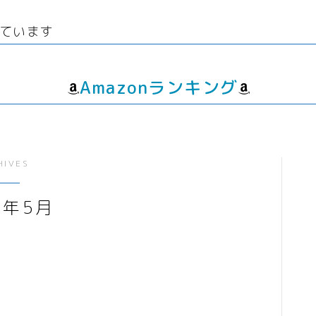
線
ウエディング
生
経験者
グッズ
エンタメ
ています
飲
転職プログラマー デザイ
ゲーム
動画
ンナー
書籍・
音楽
Amazonランキング
人生・恋愛・結婚・占いで解決悩み
相談
グッズ
ゲーム
HIVES
書籍・本
5年5月
学び・資格
資格取得
専門学校・スクール
幼児教育