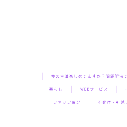
今の生活楽しめてますか？問題解決
暮らし
WEBサービス
ファッション
不動産・引越
インテリア
ASP
WiF
ペット
WEBコンサルティング
プ
服
物件