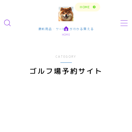
トップページに戻る
HOME
MENU
最新商品・サービスがわかる買える
HOME
今の生活楽しめてますか？問題解決で新しいスタ
ート
CATEGORY
転職・仕事・求人・学ぶ
ゴルフ場予約サイト
転職・求人サイトまとめ比較
短期アルバイト・長期パート求人
転職エンジニア経験者 未経験者
転職プログラマー デザインナー
エンタメ