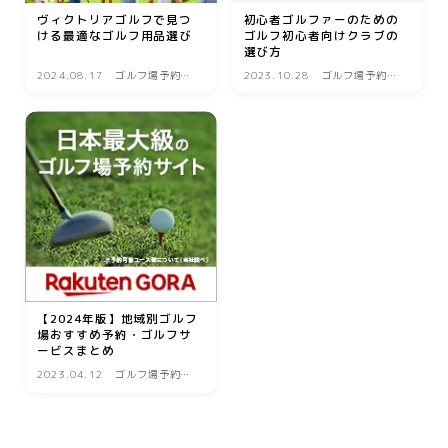
美容
ヴィクトリアゴルフで見つ
初心者ゴルファーのための
ける最適なゴルフ用品選び
ゴルフ初心者向けクラブの
選び方
エステ
2024.08.17
ゴルフ場予約サ
2023.10.28
ゴルフ場予約サ
クリニック
イト
イト
コスメ・メイク
スキンケア
ダイエット
ネイル
ヘアケア
ボディケア
【2024年版】地域別ゴルフ
場おすすめ予約・ゴルフサ
美容機器
ービスまとめ
美容食品
2023.04.12
ゴルフ場予約サ
イト
暮らし