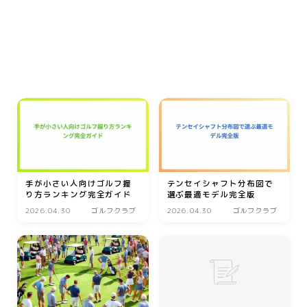
動画
音楽
人生・恋愛・結婚・占いで解決悩み相談
グッズ
ゲーム
書籍・本
学び・資格
手が小さい人向けゴルフ握
テンセイシャフト分布図で
資格取得
り方ランキング完全ガイド
選ぶ最適モデル完全版
専門学校・スクール
2026.04.30
ゴルフクラブ
2026.04.30
ゴルフクラブ
幼児教育
習い事
家庭教師・塾