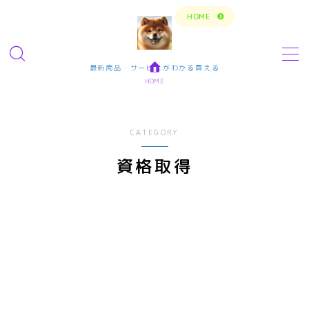
トップページに戻る
HOME
MENU
最新商品・サービスがわかる買える
HOME
今の生活楽しめてますか？問題解決で新しいスタ
ート
CATEGORY
転職・仕事・求人・学ぶ
資格取得
転職・求人サイトまとめ比較
短期アルバイト・長期パート求人
転職エンジニア経験者 未経験者
転職プログラマー デザインナー
エンタメ