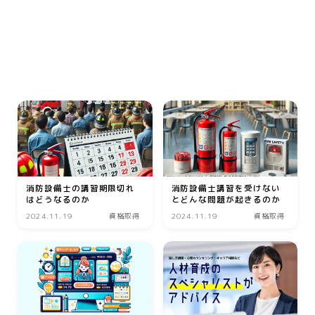
動画
音楽
人生・恋愛・結婚・占いで解決悩み相談
グッズ
ゲーム
書籍・本
学び・資格
消防設備士の講習期限切れ
消防設備士講習を受けない
資格取得
はどうなるのか
とどんな問題が起きるのか
専門学校・スクール
2024.11.19
資格取得
2024.11.19
資格取得
幼児教育
習い事
家庭教師・塾