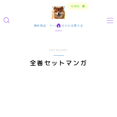
トップページに戻る
HOME
MENU
最新商品・サービスがわかる買える
HOME
今の生活楽しめてますか？問題解決で新しいスタ
ート
CATEGORY
転職・仕事・求人・学ぶ
全巻セットマンガ
転職・求人サイトまとめ比較
短期アルバイト・長期パート求人
転職エンジニア経験者 未経験者
転職プログラマー デザインナー
エンタメ