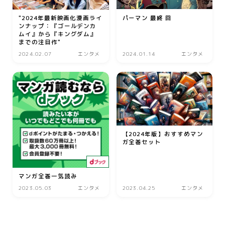
美容
"2024年最新映画化漫画ライ
パーマン 最終 回
ンナップ：『ゴールデンカ
エステ
ムイ』から『キングダム』
までの注目作"
クリニック
2024.02.07
エンタメ
2024.01.14
エンタメ
コスメ・メイク
スキンケア
ダイエット
ネイル
ヘアケア
【2024年版】おすすめマン
ガ全巻セット
ボディケア
美容機器
マンガ全巻一気読み
美容食品
2023.05.03
エンタメ
2023.04.25
エンタメ
暮らし