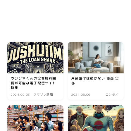
動画
音楽
人生・恋愛・結婚・占いで解決悩み相談
グッズ
ゲーム
書籍・本
学び・資格
ウシジマくんの全巻無料閲
岸辺露伴は動かない 漫画 全
資格取得
覧が可能な電子配信サイト
巻
特集
専門学校・スクール
2024.09.03
アマゾン話題の
2024.05.06
エンタメ
幼児教育
商品
習い事
家庭教師・塾