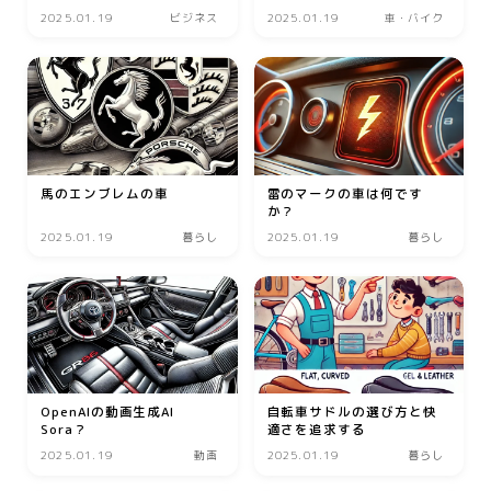
2025.01.19
ビジネス
2025.01.19
車・バイク
美容
エステ
クリニック
コスメ・メイク
スキンケア
馬のエンブレムの車
雷のマークの車は何です
か？
ダイエット
2025.01.19
暮らし
2025.01.19
暮らし
ネイル
ヘアケア
ボディケア
美容機器
美容食品
OpenAIの動画生成AI
自転車サドルの選び方と快
Sora？
適さを追求する
2025.01.19
動画
2025.01.19
暮らし
暮らし