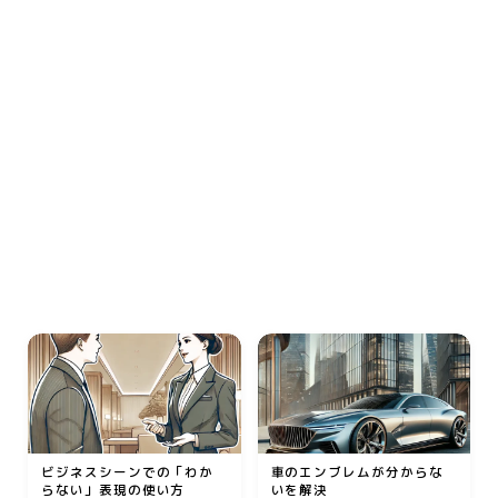
動画
音楽
人生・恋愛・結婚・占いで解決悩み相談
グッズ
ゲーム
書籍・本
学び・資格
資格取得
専門学校・スクール
幼児教育
習い事
家庭教師・塾
ビジネスシーンでの「わか
車のエンブレムが分からな
らない」表現の使い方
いを解決