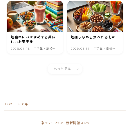
インテリア
ペット
リサイクル
オフィス用品
勉強中におすすめする美味
勉強しながら食べれるもの
しいお菓子集
ガーデニング
2025.01.18
中学生・高校生
2025.01.17
中学生・高校生
勉強
勉強
スマホプラン
写真・プリント
もっと見る
子育て
家事・日用品
家電
HOME
0年
＞
生活雑貨
2021–2026 最新情報2026
WEBサービス