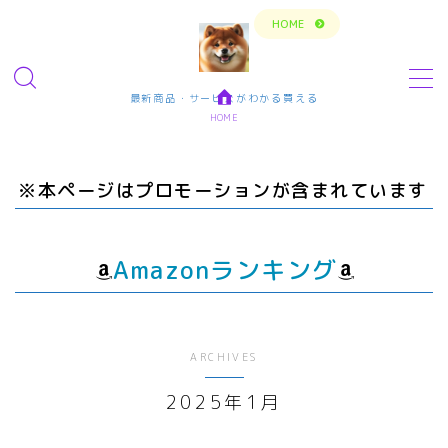
トップページに戻る
HOME
MENU
最新商品・サービスがわかる買える
HOME
今の生活楽しめてますか？問題解決で新しいスタ
ート
※本ページはプロモーションが含まれています
転職・仕事・求人・学ぶ
転職・求人サイトまとめ比較
Amazonランキング
短期アルバイト・長期パート求人
転職エンジニア経験者 未経験者
転職プログラマー デザインナー
ARCHIVES
2025年1月
エンタメ