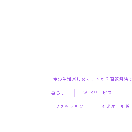
今の生活楽しめてますか？問題解決
暮らし
WEBサービス
ファッション
不動産・引越
インテリア
ASP
WiF
ペット
WEBコンサルティング
プ
服
物件