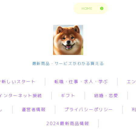
トップページに戻る
HOME
今の生活楽しめてますか？問題解決で新
最新商品・サービスがわかる買える
しいスタート
で新しいスタート
転職・仕事・求人・学ぶ
エ
転職・仕事・求人・学ぶ
インターネット接続
ギフト
結婚・恋愛
転職・求人サイトまとめ比較
転職・求人サイトまとめ比
動画
較
短期アルバイト・長期パート求人
し
運営者情報
プライバシーポリシー
音楽
i
オリジナルギフト
婚活
グ
短期アルバイト・長期パー
転職エンジニア経験者 未経験者
ト求人
人生・
2024最新商品情報
ロバイダー
花
恋愛
加
転職プログラマー デザインナー
解決悩
転職エンジニア経験者 未