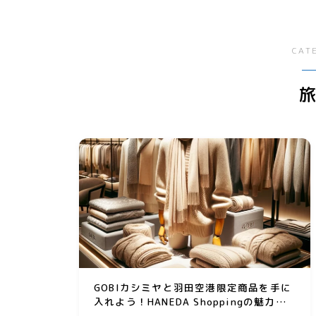
リサイクル
サーバー・ドメイン
回
ファッション小物
引越
オフィス用品
ドメイン
CAT
ガーデニング
ホームページ・ネットショ
ップ
スマホプラン
ポイントサービス・懸賞
写真・プリント
子育て
家事・日用品
家電
生活雑貨
GOBIカシミヤと羽田空港限定商品を手に
入れよう！HANEDA Shoppingの魅力と
は？