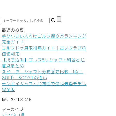
鮮食品
車・バイク
家庭教師・塾
ダイエット
料
ネイル
本
最近の投稿
ヘアケア
手が小さい人向けゴルフ握り方ランキング
完全ガイド
ボディケア
ゴルフドゥ買取相場ガイド｜古いクラブの
価値判定
美容機器
【持ち込み】ゴルフ5リシャフト料金と注
意点まとめ
美容食品
スピーダーシャフト分布図で比較！NX・
GOLD・BOOSTの違い
テンセイシャフト分布図で選ぶ最適モデル
完全版
最近のコメント
アーカイブ
2026年4月