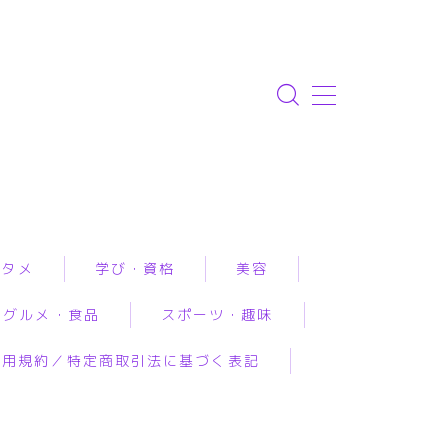
ンタメ
学び・資格
美容
グルメ・食品
スポーツ・趣味
資格取得
エステ
利用規約／特定商取引法に基づく表記
専門学校・スクール
クリニック
ルメ予約
アウトドア
恋愛・結婚・占いで
幼児教育
コスメ・メイク
工食品
スポーツ
み相談
習い事
スキンケア