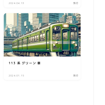
2024.04.13
旅行
習い事
家庭教師・塾
美容
エステ
クリニック
コスメ・メイク
スキンケア
113 系 グリーン 車
ダイエット
2024.01.15
旅行
ネイル
ヘアケア
ボディケア
美容機器