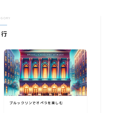
線
ウエディング
生
経験者
グッズ
エンタメ
飲
転職プログラマー デザイ
ゲーム
動画
ンナー
EGORY
書籍・
音楽
旅行
人生・恋愛・結婚・占いで解決悩み
相談
グッズ
ゲーム
書籍・本
学び・資格
資格取得
専門学校・スクール
ブルックリンでオペラを楽しむ
幼児教育