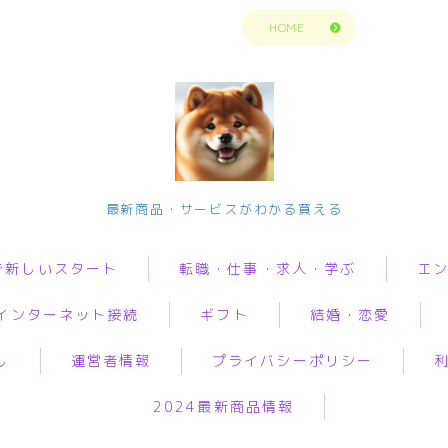
トップページに戻る
HOME
今の生活楽しめてますか？問題解決で新
最新商品・サービスがわかる買える
しいスタート
で新しいスタート
転職・仕事・求人・学ぶ
エ
転職・仕事・求人・学ぶ
インターネット接続
ギフト
結婚・恋愛
転職・求人サイトまとめ比較
転職・求人サイトまとめ比
動画
較
短期アルバイト・長期パート求人
し
運営者情報
プライバシーポリシー
音楽
i
オリジナルギフト
婚活
グ
短期アルバイト・長期パー
転職エンジニア経験者 未経験者
ト求人
人生・
2024最新商品情報
ロバイダー
花
恋愛
加
転職プログラマー デザインナー
解決悩
転職エンジニア経験者 未