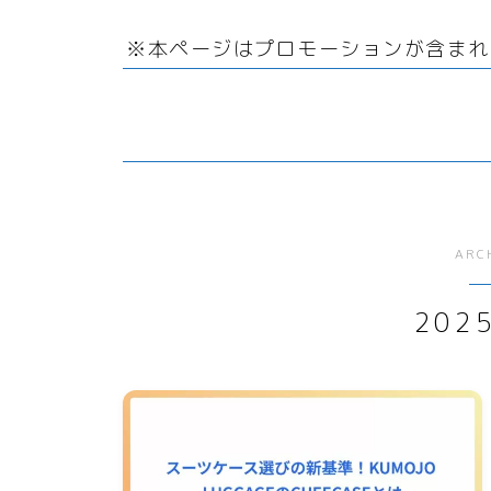
リサイクル
サーバー・ドメイン
回
ファッション小物
引越
※本ページはプロモーションが含まれ
オフィス用品
ドメイン
ガーデニング
ホームページ・ネットショ
ップ
スマホプラン
ポイントサービス・懸賞
写真・プリント
子育て
ARC
家事・日用品
202
家電
生活雑貨