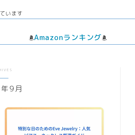
線
ウエディング
生
経験者
グッズ
エンタメ
ています
飲
転職プログラマー デザイ
ゲーム
動画
ンナー
書籍・
音楽
Amazonランキング
人生・恋愛・結婚・占いで解決悩み
相談
グッズ
ゲーム
HIVES
書籍・本
5年9月
学び・資格
資格取得
専門学校・スクール
幼児教育