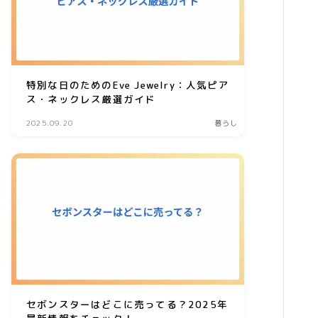
習い事
家庭教師・塾
美容
特別な日のためのEve Jewelry：人気ピア
ス・ネックレス厳選ガイド
エステ
2025.09.20
暮らし
クリニック
コスメ・メイク
スキンケア
ダイエット
ネイル
ヘアケア
ボディケア
セボンスターはどこに売ってる？2025年
美容機器