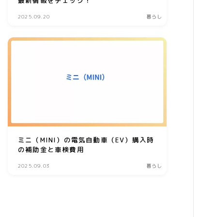
最新情報をチェック！
美容食品
2025.09.20
暮らし
暮らし
インテリア
ペット
リサイクル
オフィス用品
ガーデニング
ミニ（MINI）の電気自動車（EV）購入時
スマホプラン
の補助金と車検費用
写真・プリント
2025.09.03
暮らし
子育て
家事・日用品
家電