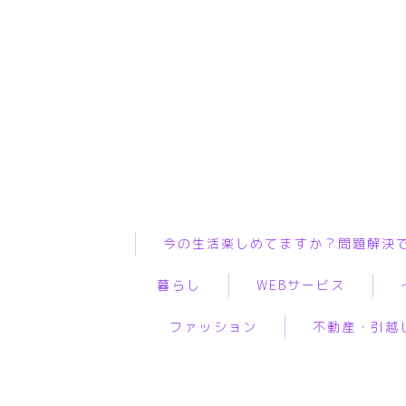
今の生活楽しめてますか？問題解決
暮らし
WEBサービス
ファッション
不動産・引越
インテリア
ASP
WiF
ペット
WEBコンサルティング
プ
服
物件