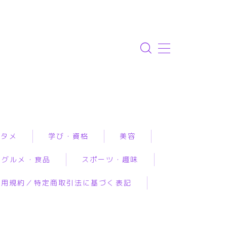
ンタメ
学び・資格
美容
グルメ・食品
スポーツ・趣味
資格取得
エステ
利用規約／特定商取引法に基づく表記
専門学校・スクール
クリニック
ルメ予約
アウトドア
恋愛・結婚・占いで
幼児教育
コスメ・メイク
工食品
スポーツ
み相談
習い事
スキンケア