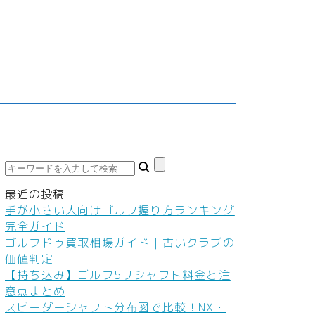
鮮食品
車・バイク
家庭教師・塾
ダイエット
料
ネイル
本
ヘアケア
ボディケア
美容機器
美容食品
最近の投稿
手が小さい人向けゴルフ握り方ランキング
完全ガイド
ゴルフドゥ買取相場ガイド｜古いクラブの
価値判定
【持ち込み】ゴルフ5リシャフト料金と注
意点まとめ
スピーダーシャフト分布図で比較！NX・