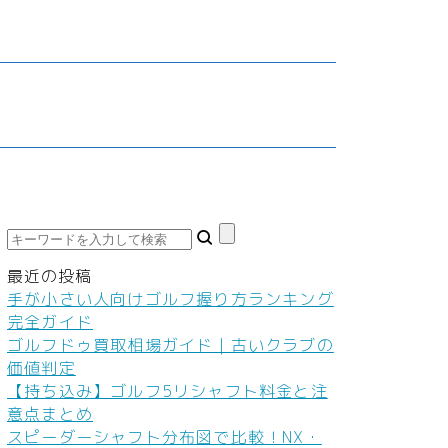
鮮食品
車・バイク
家庭教師・塾
ダイエット
料
ネイル
本
ヘアケア
ボディケア
美容機器
美容食品
最近の投稿
手が小さい人向けゴルフ握り方ランキング
完全ガイド
ゴルフドゥ買取相場ガイド｜古いクラブの
価値判定
【持ち込み】ゴルフ5リシャフト料金と注
意点まとめ
スピーダーシャフト分布図で比較！NX・