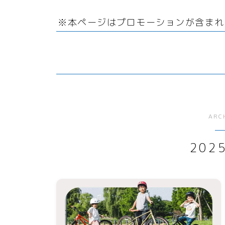
リサイクル
サーバー・ドメイン
回
ファッション小物
引越
※本ページはプロモーションが含まれ
オフィス用品
ドメイン
ガーデニング
ホームページ・ネットショ
ップ
スマホプラン
ポイントサービス・懸賞
写真・プリント
子育て
ARC
家事・日用品
202
家電
生活雑貨