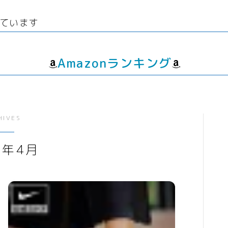
線
ウエディング
生
経験者
グッズ
エンタメ
ています
飲
転職プログラマー デザイ
ゲーム
動画
ンナー
書籍・
音楽
Amazonランキング
人生・恋愛・結婚・占いで解決悩み
相談
グッズ
ゲーム
HIVES
書籍・本
5年4月
学び・資格
資格取得
専門学校・スクール
幼児教育