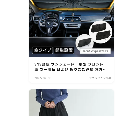
SNS話題 サンシェード 傘型 フロント
車 カー用品 日よけ 折りたたみ傘 紫外線
対策 遮光 断熱 収納ポーチ付き 折り畳み
2025.04.06
ファッション小物
フロントカバー 2025