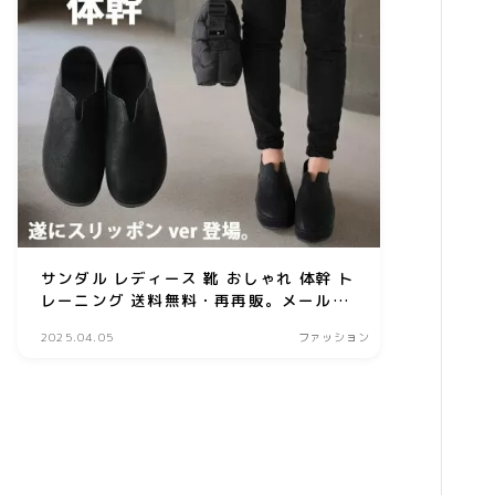
生活雑貨
WEBサービス
ASP
WEBコンサルティング
サーバー・ドメイン
ドメイン
サンダル レディース 靴 おしゃれ 体幹 ト
ホームページ・ネットショップ
レーニング 送料無料・再再販。メール便
ポイントサービス・懸賞
不可
2025.04.05
ファッション
インターネット接続
WiFi
プロバイダー