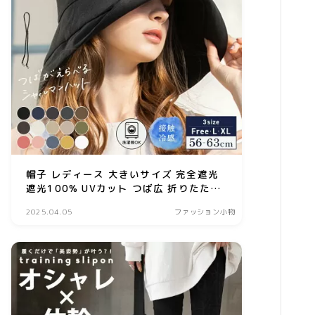
美容食品
暮らし
インテリア
ペット
リサイクル
オフィス用品
帽子 レディース 大きいサイズ 完全遮光
ガーデニング
遮光100% UVカット つば広 折りたたみ
自転車でもあご紐で飛ばない 日よけ かぶ
スマホプラン
2025.04.05
ファッション小物
ーる日傘 夏 涼しい 母の日 小顔効果 洗濯
写真・プリント
機OK【UVシャルマンハット】 gim
子育て
家事・日用品
家電