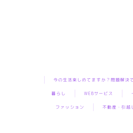
今の生活楽しめてますか？問題解決
暮らし
WEBサービス
ファッション
不動産・引越
インテリア
ASP
WiF
ペット
WEBコンサルティング
プ
服
物件