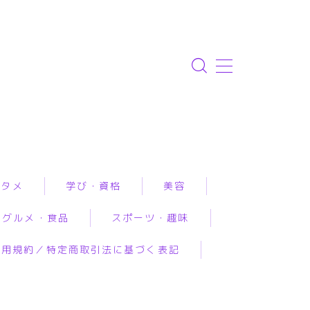
ンタメ
学び・資格
美容
グルメ・食品
スポーツ・趣味
資格取得
エステ
利用規約／特定商取引法に基づく表記
専門学校・スクール
クリニック
ルメ予約
アウトドア
恋愛・結婚・占いで
幼児教育
コスメ・メイク
工食品
スポーツ
み相談
習い事
スキンケア