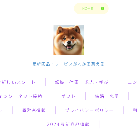
トップページに戻る
HOME
今の生活楽しめてますか？問題解決で新
最新商品・サービスがわかる買える
しいスタート
で新しいスタート
転職・仕事・求人・学ぶ
エ
転職・仕事・求人・学ぶ
インターネット接続
ギフト
結婚・恋愛
転職・求人サイトまとめ比較
転職・求人サイトまとめ比
動画
較
短期アルバイト・長期パート求人
し
運営者情報
プライバシーポリシー
音楽
i
オリジナルギフト
婚活
グ
短期アルバイト・長期パー
転職エンジニア経験者 未経験者
ト求人
人生・
2024最新商品情報
ロバイダー
花
恋愛
加
転職プログラマー デザインナー
解決悩
転職エンジニア経験者 未