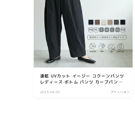
速乾 UVカット イージー コクーンパンツ
レディース ボトム パンツ カーブパンツ
チノパンツ バレルレッグ リサイクルポリ
2025.04.05
ファッション
エステル サスティナブル エコ 春 夏 秋
冬 低身長 高身長 プチ トール 洗濯可
for/c フォーシー