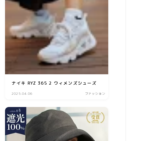
習い事
家庭教師・塾
美容
エステ
クリニック
コスメ・メイク
スキンケア
ナイキ RYZ 365 2 ウィメンズシューズ
ダイエット
2025.04.06
ファッション
ネイル
ヘアケア
ボディケア
美容機器