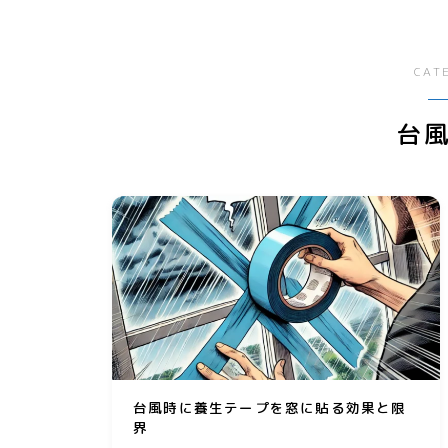
リサイクル
サーバー・ドメイン
回
ファッション小物
引越
オフィス用品
ドメイン
CAT
ガーデニング
ホームページ・ネットショ
ップ
台
スマホプラン
ポイントサービス・懸賞
写真・プリント
子育て
家事・日用品
家電
生活雑貨
台風時に養生テープを窓に貼る効果と限
界