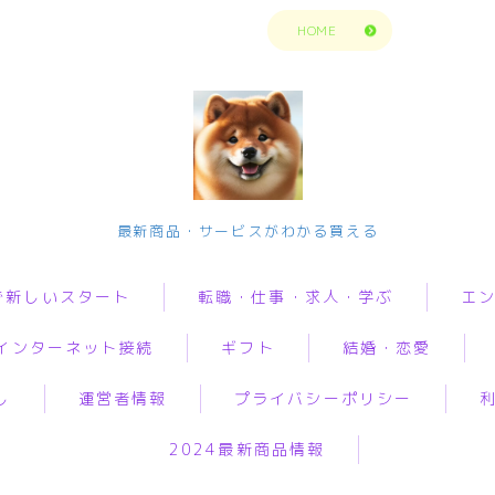
トップページに戻る
HOME
今の生活楽しめてますか？問題解決で新
最新商品・サービスがわかる買える
しいスタート
で新しいスタート
転職・仕事・求人・学ぶ
エ
転職・仕事・求人・学ぶ
インターネット接続
ギフト
結婚・恋愛
転職・求人サイトまとめ比較
転職・求人サイトまとめ比
動画
較
短期アルバイト・長期パート求人
し
運営者情報
プライバシーポリシー
音楽
i
オリジナルギフト
婚活
グ
短期アルバイト・長期パー
転職エンジニア経験者 未経験者
ト求人
人生・
2024最新商品情報
ロバイダー
花
恋愛
加
転職プログラマー デザインナー
解決悩
転職エンジニア経験者 未