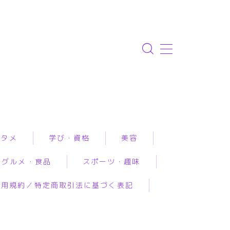
ンタメ
学び・資格
美容
グルメ・食品
スポーツ・趣味
資格取得
エステ
利用規約／特定商取引法に基づく表記
専門学校・スクール
クリニック
ルメ予約
アウトドア
恋愛・結婚・占いで
幼児教育
コスメ・メイク
工食品
スポーツ
み相談
習い事
スキンケア