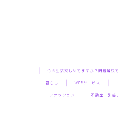
今の生活楽しめてますか？問題解決
暮らし
WEBサービス
ファッション
不動産・引越
インテリア
ASP
WiF
ペット
WEBコンサルティング
プ
服
物件