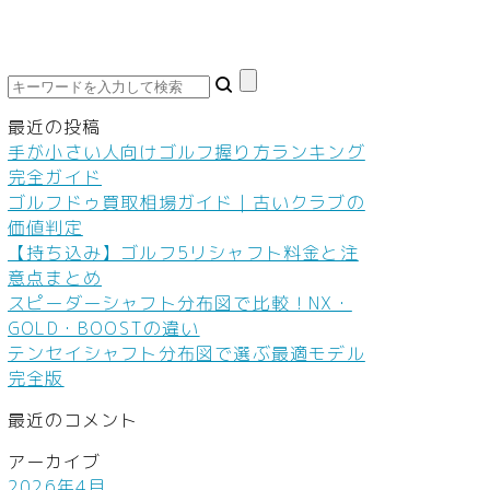
鮮食品
車・バイク
家庭教師・塾
ダイエット
料
ネイル
本
最近の投稿
ヘアケア
手が小さい人向けゴルフ握り方ランキング
完全ガイド
ボディケア
ゴルフドゥ買取相場ガイド｜古いクラブの
価値判定
美容機器
【持ち込み】ゴルフ5リシャフト料金と注
意点まとめ
美容食品
スピーダーシャフト分布図で比較！NX・
GOLD・BOOSTの違い
テンセイシャフト分布図で選ぶ最適モデル
完全版
最近のコメント
アーカイブ
2026年4月