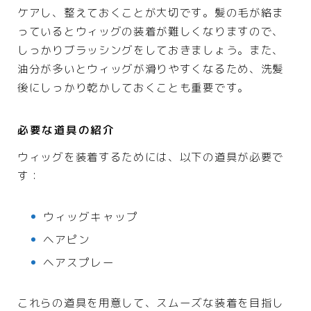
ケアし、整えておくことが大切です。髪の毛が絡ま
花
っているとウィッグの装着が難しくなりますので、
しっかりブラッシングをしておきましょう。また、
結婚・恋愛
油分が多いとウィッグが滑りやすくなるため、洗髪
後にしっかり乾かしておくことも重要です。
婚活
恋愛
必要な道具の紹介
ウエディング
ウィッグを装着するためには、以下の道具が必要で
す：
グルメ・食品
グルメ予約
ウィッグキャップ
加工食品
ヘアピン
生鮮食品
ヘアスプレー
飲料
これらの道具を用意して、スムーズな装着を目指し