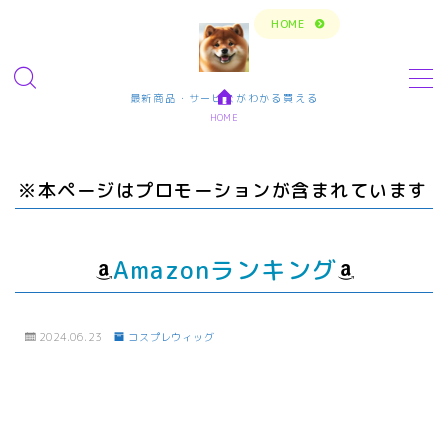
トップページに戻る
HOME
MENU
最新商品・サービスがわかる買える
HOME
今の生活楽しめてますか？問題解決で新しいスタ
ート
※本ページはプロモーションが含まれています
転職・仕事・求人・学ぶ
転職・求人サイトまとめ比較
Amazonランキング
短期アルバイト・長期パート求人
転職エンジニア経験者 未経験者
2024.06.23
コスプレウィッグ
転職プログラマー デザインナー
エンタメ