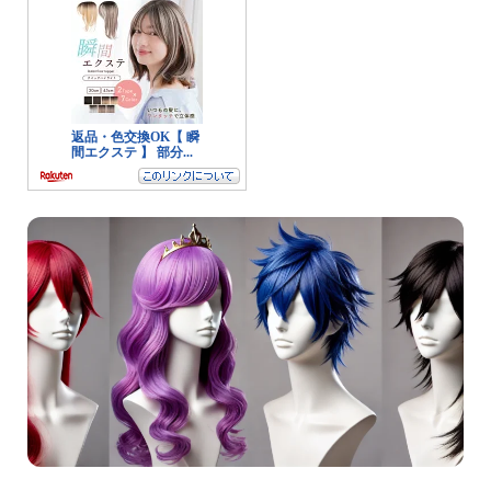
インテリア
ペット
リサイクル
オフィス用品
ガーデニング
スマホプラン
写真・プリント
子育て
家事・日用品
家電
生活雑貨
WEBサービス