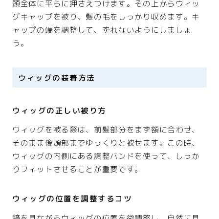
頭全体に平らに押さえつけます。その上からウィッ
グキャップを被り、髪の毛をしっかり収めます。キ
プライバシーポリシー
ャップの端を調整して、ずれないようにしましょ
う。
利用規約／特定商取引法に基づく表記
2024最新商品情報
ウィッグの装着方法
ウィッグの正しい被り方
ウィッグを被る際は、前髪部分をまず額に合わせ、
そのまま後頭部までゆっくりと被せます。この時、
ウィッグの内側にある調整バンドを使って、しっか
りフィットさせることが重要です。
ウィッグの位置を調整するコツ
鏡を見ながらウィッグの位置を微調整し、自然に見