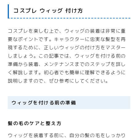
ASP
コスプレ ウィッグ 付け方
WEBコンサルティング
サーバー・ドメイン
コスプレを楽しむ上で、ウィッグの装着は非常に重
ドメイン
要なポイントです。キャラクターに忠実な髪型を再
現するために、正しいウィッグの付け方をマスター
ホームページ・ネットショップ
しましょう。この記事では、ウィッグを付ける前の
ポイントサービス・懸賞
準備から装着、メンテナンスまでのステップを詳し
く解説します。初心者でも簡単に理解できるように
インターネット接続
説明しますので、ぜひ参考にしてください。
WiFi
プロバイダー
ウィッグを付ける前の準備
回線
髪の毛のケアと整え方
ギフト
ウィッグを装着する前に、自分の髪の毛をしっかり
オリジナルギフト