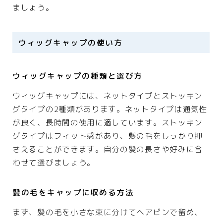
スポーツ・趣味
ましょう。
アウトドア
スポーツ
ウィッグキャップの使い方
車・バイク
ウィッグキャップの種類と選び方
ファッション
ウィッグキャップには、ネットタイプとストッキン
服
グタイプの2種類があります。ネットタイプは通気性
ファッション小物
が良く、長時間の使用に適しています。ストッキン
グタイプはフィット感があり、髪の毛をしっかり押
さえることができます。自分の髪の長さや好みに合
不動産・引越し
わせて選びましょう。
物件
引越
髪の毛をキャップに収める方法
まず、髪の毛を小さな束に分けてヘアピンで留め、
運営者情報