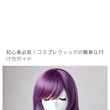
動画
音楽
人生・恋愛・結婚・占いで解決悩み相談
グッズ
ゲーム
書籍・本
初心者必見！コスプレウィッグの簡単な付
学び・資格
け方ガイド
資格取得
専門学校・スクール
幼児教育
習い事
家庭教師・塾