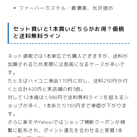
ファーバーカステル：最濃黒、光沢強め
セット買いと1本買いどちらがお得？価格
と送料無料ライン
ネット通販では1本単位でも購入できますが、送料が
加算されるため実際には割高になるケースが多いで
す。
たとえばハイユニ単品170円に対し、送料250円が付
くと合計420円と実店舗の約3倍。
対して12本箱は1,980円で送料無料ラインを超えるシ
ョップが多く、1本あたり165円まで単価が下がりま
す。
さらに楽天やYahoo!ではショップ横断クーポンが頻
繁に配布され、ポイント還元を合わせると実質1本