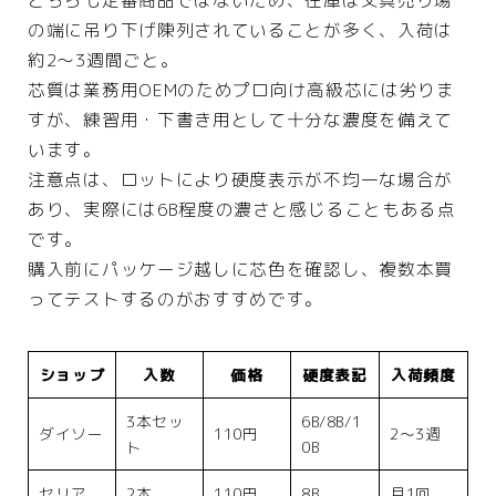
どちらも定番商品ではないため、在庫は文具売り場
の端に吊り下げ陳列されていることが多く、入荷は
約2〜3週間ごと。
芯質は業務用OEMのためプロ向け高級芯には劣りま
すが、練習用・下書き用として十分な濃度を備えて
います。
注意点は、ロットにより硬度表示が不均一な場合が
あり、実際には6B程度の濃さと感じることもある点
です。
購入前にパッケージ越しに芯色を確認し、複数本買
ってテストするのがおすすめです。
ショップ
入数
価格
硬度表記
入荷頻度
3本セッ
6B/8B/1
ダイソー
110円
2〜3週
ト
0B
セリア
2本
110円
8B
月1回