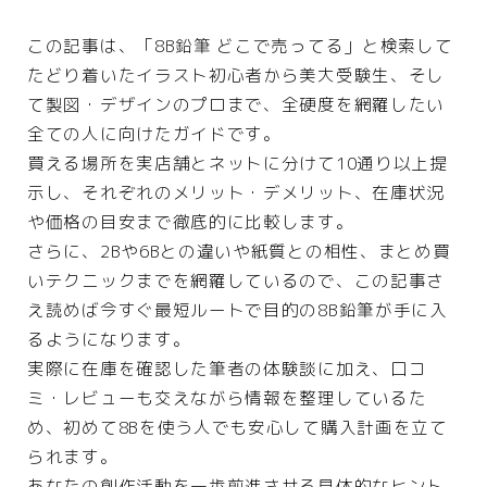
インテリア
この記事は、「8B鉛筆 どこで売ってる」と検索して
ペット
たどり着いたイラスト初心者から美大受験生、そし
リサイクル
て製図・デザインのプロまで、全硬度を網羅したい
全ての人に向けたガイドです。
オフィス用品
買える場所を実店舗とネットに分けて10通り以上提
ガーデニング
示し、それぞれのメリット・デメリット、在庫状況
スマホプラン
や価格の目安まで徹底的に比較します。
写真・プリント
さらに、2Bや6Bとの違いや紙質との相性、まとめ買
いテクニックまでを網羅しているので、この記事さ
子育て
え読めば今すぐ最短ルートで目的の8B鉛筆が手に入
家事・日用品
るようになります。
家電
実際に在庫を確認した筆者の体験談に加え、口コ
ミ・レビューも交えながら情報を整理しているた
生活雑貨
め、初めて8Bを使う人でも安心して購入計画を立て
られます。
WEBサービス
あなたの創作活動を一歩前進させる具体的なヒント