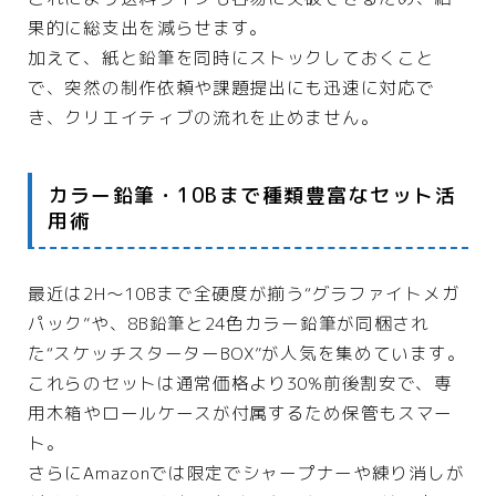
果的に総支出を減らせます。
加えて、紙と鉛筆を同時にストックしておくこと
で、突然の制作依頼や課題提出にも迅速に対応で
き、クリエイティブの流れを止めません。
カラー鉛筆・10Bまで種類豊富なセット活
用術
最近は2H〜10Bまで全硬度が揃う“グラファイトメガ
パック”や、8B鉛筆と24色カラー鉛筆が同梱され
た“スケッチスターターBOX”が人気を集めています。
これらのセットは通常価格より30%前後割安で、専
用木箱やロールケースが付属するため保管もスマー
ト。
さらにAmazonでは限定でシャープナーや練り消しが