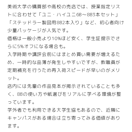
美術大学の購買部や高校の売店では、授業指定リス
トに合わせて「ユニ・ハイユニ6B〜8B3本セット」
「ステッドラー製図用8B2本入り」など、初心者向け
少量パッケージが人気です。
価格は一般小売より10%ほど安く、学生証提示でさ
らに5%オフになる場合も。
入学時期や講評会前にはまとめ買い需要が増えるた
め、一時的な品薄が発生しやすいですが、教職員が
定期補充を行うため再入荷スピードが早いのがメリ
ット。
店内には先輩の作品見本が掲示されていることも多
く、8Bの使い方や紙選びをリアルに学べる環境が整
っています。
学外者でも利用できる大学生協もあるので、近隣に
キャンパスがある場合は立ち寄ってみる価値があり
ます。