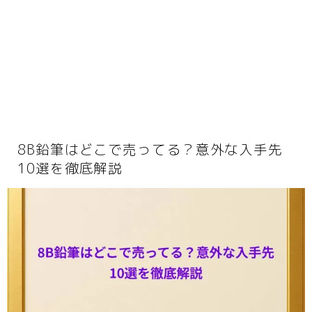
動画
音楽
人生・恋愛・結婚・占いで解決悩み相談
グッズ
ゲーム
書籍・本
8B鉛筆はどこで売ってる？意外な入手先
学び・資格
10選を徹底解説
資格取得
専門学校・スクール
幼児教育
習い事
家庭教師・塾