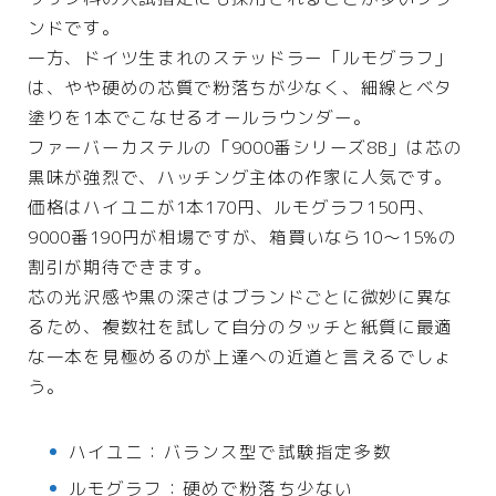
ンドです。
一方、ドイツ生まれのステッドラー「ルモグラフ」
は、やや硬めの芯質で粉落ちが少なく、細線とベタ
塗りを1本でこなせるオールラウンダー。
ファーバーカステルの「9000番シリーズ8B」は芯の
黒味が強烈で、ハッチング主体の作家に人気です。
価格はハイユニが1本170円、ルモグラフ150円、
9000番190円が相場ですが、箱買いなら10〜15%の
割引が期待できます。
芯の光沢感や黒の深さはブランドごとに微妙に異な
るため、複数社を試して自分のタッチと紙質に最適
な一本を見極めるのが上達への近道と言えるでしょ
う。
ハイユニ：バランス型で試験指定多数
ルモグラフ：硬めで粉落ち少ない