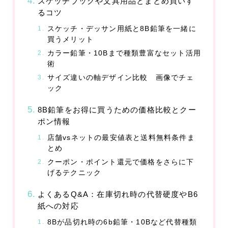
スケッチブックや文具用品とまとめ買いす
スポーツ・趣味
るコツ
アウトドア
スケッチ・デッサン用紙と8B鉛筆を一緒に
スポーツ
買うメリット
カラー鉛筆・10Bまで種類豊富なセット活用
車・バイク
術
サイズ違いの軸デザイン比較 画像でチェ
ファッション
ック
服
8B鉛筆をお得に買うための価格比較とクー
ポン情報
ファッション小物
店舗vsネットの最安値表と送料無料条件ま
とめ
不動産・引越し
クーポン・ポイント還元で価格をさらに下
物件
げるテクニック
引越
よくあるQ&A：在庫切れ時の代替硬度やB6
紙への対応
運営者情報
8Bが品切れ時の6b鉛筆・10Bなど代替種類