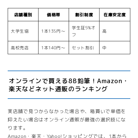
店舗種別
価格帯
割引制度
在庫安定度
学生証5%オ
大学生協
1本135円〜
高
フ
高校売店
1本140円〜
セット割引
中
オンラインで買える8B鉛筆！Amazon・
楽天などネット通販のランキング
実店舗で見つからなかった場合や、箱買いで単価を
抑えたい場合はオンライン通販が最強の選択肢にな
ります。
Amazon・楽天・Yahoo!ショッピングでは、1本から