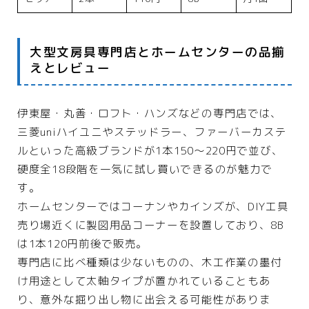
大型文房具専門店とホームセンターの品揃
えとレビュー
伊東屋・丸善・ロフト・ハンズなどの専門店では、
三菱uniハイユニやステッドラー、ファーバーカステ
ルといった高級ブランドが1本150〜220円で並び、
硬度全18段階を一気に試し買いできるのが魅力で
す。
ホームセンターではコーナンやカインズが、DIY工具
売り場近くに製図用品コーナーを設置しており、8B
は1本120円前後で販売。
専門店に比べ種類は少ないものの、木工作業の墨付
け用途として太軸タイプが置かれていることもあ
り、意外な掘り出し物に出会える可能性がありま