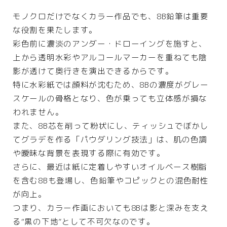
モノクロだけでなくカラー作品でも、8B鉛筆は重要
な役割を果たします。
彩色前に濃淡のアンダー・ドローイングを施すと、
上から透明水彩やアルコールマーカーを重ねても陰
影が透けて奥行きを演出できるからです。
特に水彩紙では顔料が沈むため、8Bの濃度がグレー
スケールの骨格となり、色が乗っても立体感が損な
われません。
また、8B芯を削って粉状にし、ティッシュでぼかし
てグラデを作る「パウダリング技法」は、肌の色調
や曖昧な背景を表現する際に有効です。
さらに、最近は紙に定着しやすいオイルベース樹脂
を含む8Bも登場し、色鉛筆やコピックとの混色耐性
が向上。
つまり、カラー作画においても8Bは影と深みを支え
る“黒の下地”として不可欠なのです。