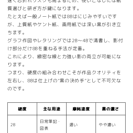
速く芯折れリスクも高まるため、使いこなしには紙
質選びと研ぎ方が鍵になります。
たとえば一般ノート紙では8Bはにじみやすいです
が、上質紙やケント紙、画用紙では深い黒が引き立
ちます。
グラフ作図やレタリングでは2B～4Bで清書し、影付
け部分だけ8Bを重ねる手法が定番。
これにより、緻密な線と力強い影の両立が可能にな
ります。
つまり、硬度の組み合わせこそが作品クオリティを
左右し、8Bは仕上げの“黒の決め手”として不可欠な
のです。
硬度
主な用途
摩耗速度
黒の濃さ
日常筆記・
2B
遅い
やや濃い
図表