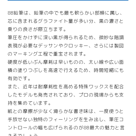
8B鉛筆は、鉛筆の中でも最も軟らかい部類に属し、
芯に含まれるグラファイト量が多い分、黒の濃さと
乗りの良さが際立ちます。
筆圧をかけずに深い黒が得られるため、微妙な階調
表現が必要なデッサンやクロッキー、さらには製図
のマーキング工程で重宝されます。
硬度が低いぶん摩耗は早いものの、太い線や広い面
積の塗りつぶしを高速で行えるため、時間短縮にも
有効です。
また、近年は耐摩耗性を高める特殊ワックスを配合
したモデルも発売されており、プロの現場からも支
持を集めています。
紙との摩擦が少なく滑らかな書き味は、一度使うと
手放せない独特のフィーリングを生み出し、筆圧コ
ントロールの幅も広げられるのが8B最大の魅力と言
えるでしょう。