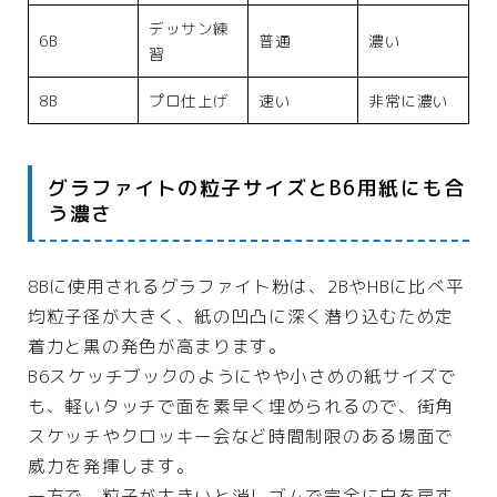
デッサン練
6B
普通
濃い
習
8B
プロ仕上げ
速い
非常に濃い
グラファイトの粒子サイズとB6用紙にも合
う濃さ
8Bに使用されるグラファイト粉は、2BやHBに比べ平
均粒子径が大きく、紙の凹凸に深く潜り込むため定
着力と黒の発色が高まります。
B6スケッチブックのようにやや小さめの紙サイズで
も、軽いタッチで面を素早く埋められるので、街角
スケッチやクロッキー会など時間制限のある場面で
威力を発揮します。
一方で、粒子が大きいと消しゴムで完全に白を戻す