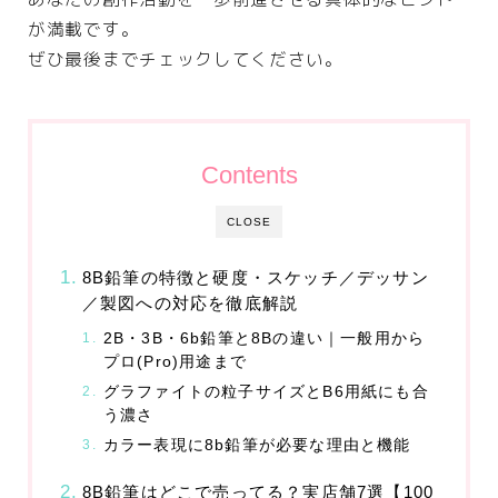
ASP
が満載です。
WEBコンサルティング
ぜひ最後までチェックしてください。
サーバー・ドメイン
ドメイン
ホームページ・ネットショップ
Contents
ポイントサービス・懸賞
CLOSE
インターネット接続
8B鉛筆の特徴と硬度・スケッチ／デッサン
／製図への対応を徹底解説
WiFi
2B・3B・6b鉛筆と8Bの違い｜一般用から
プロバイダー
プロ(Pro)用途まで
回線
グラファイトの粒子サイズとB6用紙にも合
う濃さ
カラー表現に8b鉛筆が必要な理由と機能
ギフト
8B鉛筆はどこで売ってる？実店舗7選【100
オリジナルギフト