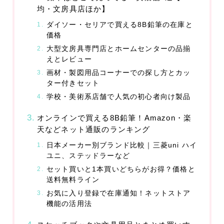
均・文房具店ほか】
花
ダイソー・セリアで買える8B鉛筆の在庫と
価格
結婚・恋愛
大型文房具専門店とホームセンターの品揃
えとレビュー
婚活
画材・製図用品コーナーでの探し方とカッ
恋愛
ター付きセット
学校・美術系店舗で人気の初心者向け製品
ウエディング
オンラインで買える8B鉛筆！Amazon・楽
グルメ・食品
天などネット通販のランキング
グルメ予約
日本メーカー別ブランド比較｜三菱uni ハイ
ユニ、ステッドラーなど
加工食品
セット買いと1本買いどちらがお得？価格と
送料無料ライン
生鮮食品
お気に入り登録で在庫通知！ネットストア
飲料
機能の活用法