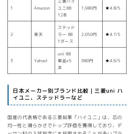
三菱ハイ
1
Amazon
ユニ8B
1,980円
★4.8/5
12本
ステッド
2
楽天
ラー 8B
2,050円
★4.7/5
1ダース
uni 8B
3
Yahoo!
単品×5
980円
★4.6/5
本
日本メーカー別ブランド比較｜三菱uni ハ
イユニ、ステッドラーなど
国産の代表格である三菱鉛筆「ハイユニ」は、芯の
均一性と滑らかさでトップ評価を獲得しており、デ
ッサン科の入試指定にも採用されることが多いブラ