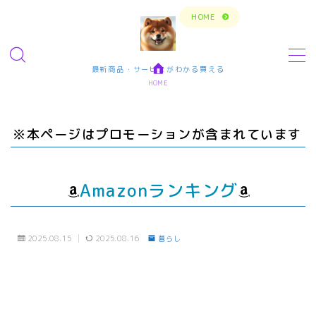
トップページに戻る
HOME
MENU
最新商品・サービスがわかる買える
HOME
今の生活楽しめてますか？問題解決で新しいスタ
ート
※本ページはプロモーションが含まれています
転職・仕事・求人・学ぶ
転職・求人サイトまとめ比較
Amazonランキング
短期アルバイト・長期パート求人
転職エンジニア経験者 未経験者
2025.08.15
2025.08.16
暮らし
転職プログラマー デザインナー
エンタメ