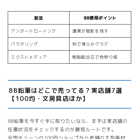
技法
8B使用ポイント
アンダードローイング
濃黒が陰影を残す
パウダリング
粉で滑らかグラデ
ミクストメディア
樹脂配合芯で色移り減
8B鉛筆はどこで売ってる？実店舗7選
【100均・文房具店ほか】
8B鉛筆を今すぐ手に取りたいなら、まずは実店舗の
在庫状況をチェックするのが最短ルートです。
全国チェーンの100円ショップから老舗の大型画材