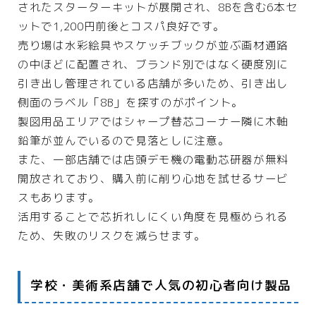
されたスターターキットが展開され、8Bを含む6本セ
ットで1,200円前後とコスパ良好です。
売り場は水彩絵具やスケッチブックが並ぶ画材通路
の中ほどに配置され、ブランド別ではなく硬度別に
引き出し管理されている店舗が多いため、引き出し
側面のラベル「8B」を探すのがポイント。
製図用品エリアではシャープ替芯コーナー隣に木軸
鉛筆が並んでいるので見落としに注意。
また、一部店舗では店頭デモ機の電動芯研器が無料
開放されており、購入前に削り心地を試せるサービ
スもあります。
活用することで芯折れしにくい角度を見極められる
ため、失敗のリスクを減らせます。
学校・美術系店舗で人気の初心者向け製品