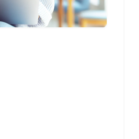
美容食品
暮らし
インテリア
ペット
リサイクル
オフィス用品
ガーデニング
スマホプラン
写真・プリント
子育て
家事・日用品
家電