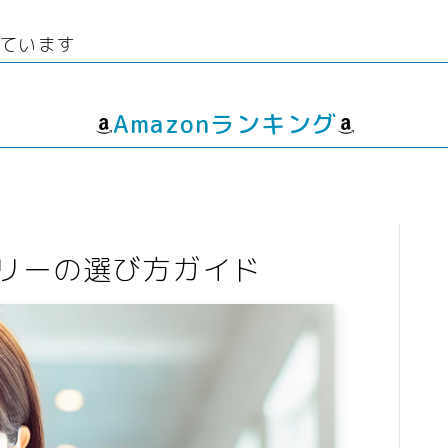
線
ウエディング
生
経験者
グッズ
エンタメ
ています
飲
転職プログラマー デザイ
ゲーム
動画
ンナー
書籍・
音楽
Amazonランキング
人生・恋愛・結婚・占いで解決悩み
相談
グッズ
ゲーム
リーの選び方ガイド
書籍・本
学び・資格
資格取得
専門学校・スクール
幼児教育