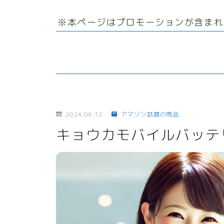
リサイクル
サーバー・ドメイン
回
ファッション小物
引越
※本ページはプロモーションが含まれ
オフィス用品
ドメイン
ガーデニング
ホームページ・ネットショ
ップ
スマホプラン
ポイントサービス・懸賞
写真・プリント
子育て
2024.09.12
アマゾン話題の商品
キョウカモバイルバッテ
家事・日用品
家電
生活雑貨