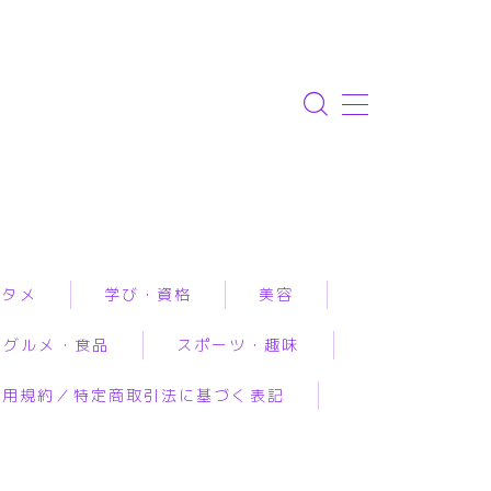
ンタメ
学び・資格
美容
グルメ・食品
スポーツ・趣味
資格取得
エステ
利用規約／特定商取引法に基づく表記
専門学校・スクール
クリニック
ルメ予約
アウトドア
恋愛・結婚・占いで
幼児教育
コスメ・メイク
工食品
スポーツ
み相談
習い事
スキンケア