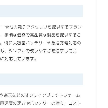
回線
ギフト
オリジナルギフト
テリーや他の電子アクセサリを提供するブラン
は、手頃な価格で高品質な製品を提供するこ
花
す。特に大容量バッテリーや急速充電対応の
結婚・恋愛
でも、シンプルで使いやすさを追求してお
ーに対応しています。
婚活
恋愛
ウエディング
グルメ・食品
onや楽天などのオンラインプラットフォーム
グルメ予約
充電速度の速さやバッテリーの持ち、コスト
加工食品