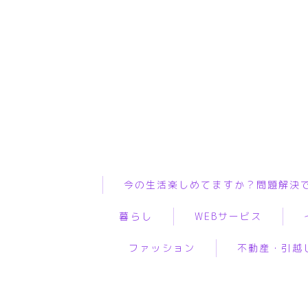
今の生活楽しめてますか？問題解決
暮らし
WEBサービス
ファッション
不動産・引越
インテリア
ASP
WiF
ペット
WEBコンサルティング
プ
服
物件