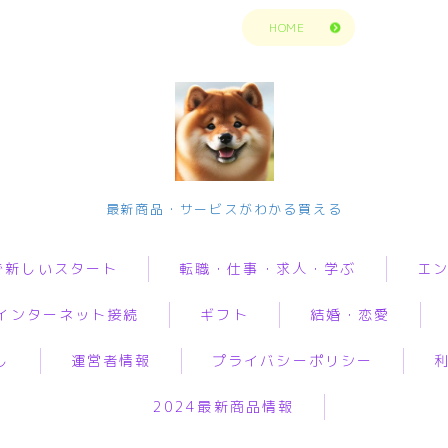
トップページに戻る
HOME
今の生活楽しめてますか？問題解決で新
最新商品・サービスがわかる買える
しいスタート
で新しいスタート
転職・仕事・求人・学ぶ
エ
転職・仕事・求人・学ぶ
インターネット接続
ギフト
結婚・恋愛
転職・求人サイトまとめ比較
転職・求人サイトまとめ比
動画
較
短期アルバイト・長期パート求人
し
運営者情報
プライバシーポリシー
音楽
i
オリジナルギフト
婚活
グ
短期アルバイト・長期パー
転職エンジニア経験者 未経験者
ト求人
人生・
2024最新商品情報
ロバイダー
花
恋愛
加
転職プログラマー デザインナー
解決悩
転職エンジニア経験者 未