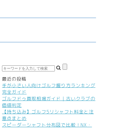
鮮食品
車・バイク
家庭教師・塾
ダイエット
料
ネイル
本
ヘアケア
ボディケア
美容機器
美容食品
最近の投稿
手が小さい人向けゴルフ握り方ランキング
完全ガイド
ゴルフドゥ買取相場ガイド｜古いクラブの
価値判定
【持ち込み】ゴルフ5リシャフト料金と注
意点まとめ
スピーダーシャフト分布図で比較！NX・