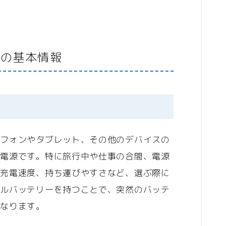
生活雑貨
WEBサービス
ーの基本情報
ASP
WEBコンサルティング
サーバー・ドメイン
ドメイン
ホームページ・ネットショップ
トフォンやタブレット、その他のデバイスの
ポイントサービス・懸賞
型電源です。特に旅行中や仕事の合間、電源
や充電速度、持ち運びやすさなど、選ぶ際に
インターネット接続
イルバッテリーを持つことで、突然のバッテ
WiFi
になります。
プロバイダー