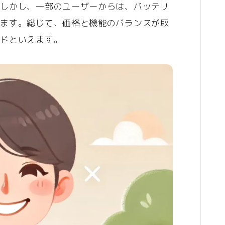
。しかし、一部のユーザーからは、バッテリ
生鮮食品
れます。総じて、価格と機能のバランスが取
飲料
ンドといえます。
スポーツ・趣味
アウトドア
スポーツ
車・バイク
ファッション
服
ファッション小物
不動産・引越し