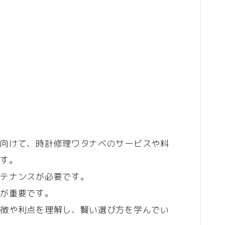
美容食品
暮らし
インテリア
ペット
リサイクル
オフィス用品
ガーデニング
に向けて、時計修理ワタナベのサービスや料
スマホプラン
ます。
写真・プリント
ンテナンスが必要です。
子育て
とが重要です。
家事・日用品
特徴や利点を理解し、賢い選び方を学んでい
家電