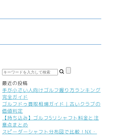
鮮食品
車・バイク
家庭教師・塾
ダイエット
料
ネイル
本
ヘアケア
ボディケア
美容機器
美容食品
最近の投稿
手が小さい人向けゴルフ握り方ランキング
完全ガイド
ゴルフドゥ買取相場ガイド｜古いクラブの
価値判定
【持ち込み】ゴルフ5リシャフト料金と注
意点まとめ
スピーダーシャフト分布図で比較！NX・