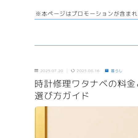
リサイクル
サーバー・ドメイン
回
ファッション小物
引越
※本ページはプロモーションが含まれ
オフィス用品
ドメイン
ガーデニング
ホームページ・ネットショ
ップ
スマホプラン
ポイントサービス・懸賞
写真・プリント
子育て
2025.07.20
2025.08.16
暮らし
時計修理ワタナベの料金
家事・日用品
選び方ガイド
家電
生活雑貨