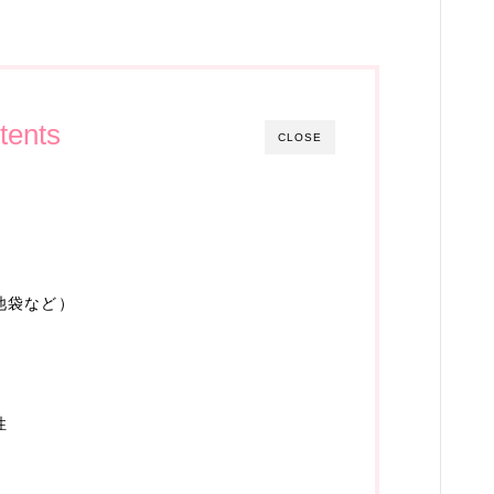
生活雑貨
WEBサービス
ASP
tents
CLOSE
WEBコンサルティング
サーバー・ドメイン
ドメイン
ホームページ・ネットショップ
池袋など）
ポイントサービス・懸賞
インターネット接続
性
WiFi
プロバイダー