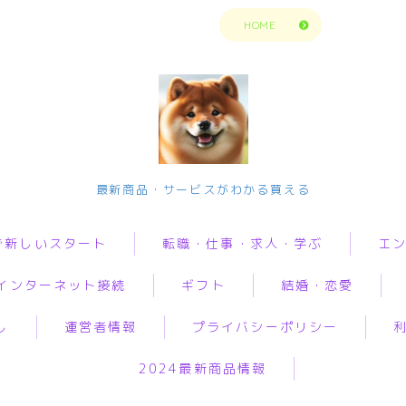
トップページに戻る
HOME
今の生活楽しめてますか？問題解決で新
最新商品・サービスがわかる買える
しいスタート
で新しいスタート
転職・仕事・求人・学ぶ
エ
転職・仕事・求人・学ぶ
インターネット接続
ギフト
結婚・恋愛
転職・求人サイトまとめ比較
転職・求人サイトまとめ比
動画
較
短期アルバイト・長期パート求人
し
運営者情報
プライバシーポリシー
音楽
i
オリジナルギフト
婚活
グ
短期アルバイト・長期パー
転職エンジニア経験者 未経験者
ト求人
人生・
2024最新商品情報
ロバイダー
花
恋愛
加
転職プログラマー デザインナー
解決悩
転職エンジニア経験者 未