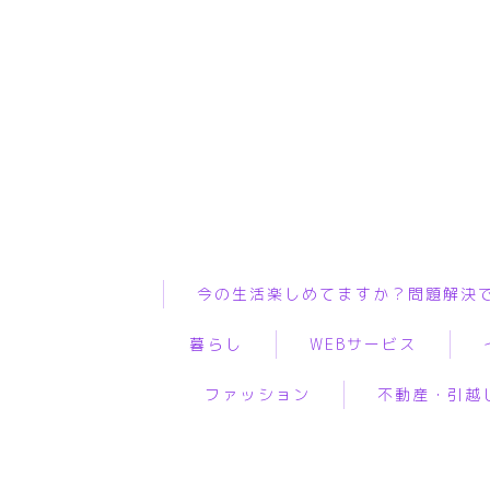
今の生活楽しめてますか？問題解決
暮らし
WEBサービス
ファッション
不動産・引越
インテリア
ASP
WiF
ペット
WEBコンサルティング
プ
服
物件