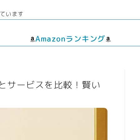
線
ウエディング
生
経験者
グッズ
エンタメ
ています
飲
転職プログラマー デザイ
ゲーム
動画
ンナー
書籍・
音楽
Amazonランキング
人生・恋愛・結婚・占いで解決悩み
相談
グッズ
ゲーム
とサービスを比較！賢い
書籍・本
学び・資格
資格取得
専門学校・スクール
幼児教育