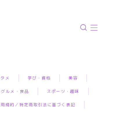
ンタメ
学び・資格
美容
グルメ・食品
スポーツ・趣味
資格取得
エステ
利用規約／特定商取引法に基づく表記
専門学校・スクール
クリニック
ルメ予約
アウトドア
恋愛・結婚・占いで
幼児教育
コスメ・メイク
工食品
スポーツ
み相談
習い事
スキンケア