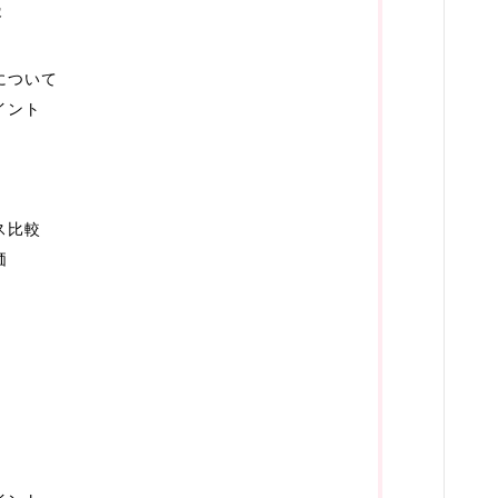
回線
容
ギフト
について
イント
オリジナルギフト
花
結婚・恋愛
ス比較
価
婚活
恋愛
ウエディング
グルメ・食品
グルメ予約
加工食品