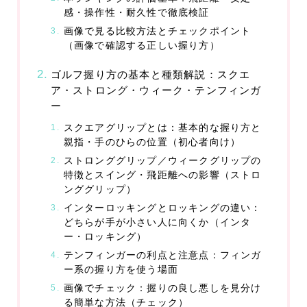
感・操作性・耐久性で徹底検証
花
画像で見る比較方法とチェックポイント
（画像で確認する正しい握り方）
結婚・恋愛
ゴルフ握り方の基本と種類解説：スクエ
婚活
ア・ストロング・ウィーク・テンフィンガ
ー
恋愛
スクエアグリップとは：基本的な握り方と
ウエディング
親指・手のひらの位置（初心者向け）
ストロンググリップ／ウィークグリップの
グルメ・食品
特徴とスイング・飛距離への影響（ストロ
ンググリップ）
グルメ予約
インターロッキングとロッキングの違い：
どちらが手が小さい人に向くか（インタ
加工食品
ー・ロッキング）
生鮮食品
テンフィンガーの利点と注意点：フィンガ
ー系の握り方を使う場面
飲料
画像でチェック：握りの良し悪しを見分け
る簡単な方法（チェック）