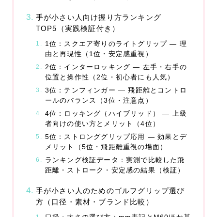
スポーツ・趣味
手が小さい人向け握り方ランキング
アウトドア
TOP5（実践検証付き）
スポーツ
1位：スクエア寄りのライトグリップ — 理
車・バイク
由と再現性（1位・安定感重視）
2位：インターロッキング — 左手・右手の
位置と操作性（2位・初心者にも人気）
ファッション
3位：テンフィンガー — 飛距離とコントロ
服
ールのバランス（3位・注意点）
4位：ロッキング（ハイブリッド） — 上級
ファッション小物
者向けの使い方とメリット（4位）
5位：ストロンググリップ応用 — 効果とデ
不動産・引越し
メリット（5位・飛距離重視の場面）
ランキング検証データ：実測で比較した飛
物件
距離・ストローク・安定感の結果（検証）
引越
手が小さい人のためのゴルフグリップ選び
方（口径・素材・ブランド比較）
運営者情報