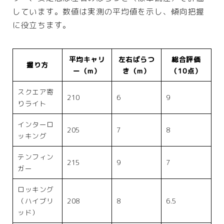
しています。数値は実測の平均値を示し、傾向把握
に役立ちます。
平均キャリ
左右ばらつ
総合評価
握り方
ー（m）
き（m）
（10点）
スクエア寄
210
6
9
りライト
インターロ
205
7
8
ッキング
テンフィン
215
9
7
ガー
ロッキング
（ハイブリ
208
8
6.5
ッド）