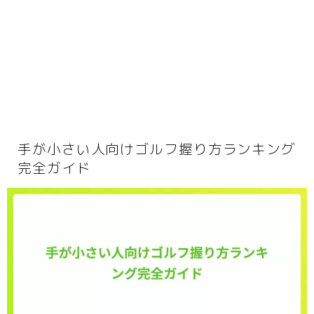
動画
音楽
人生・恋愛・結婚・占いで解決悩み相談
グッズ
ゲーム
書籍・本
手が小さい人向けゴルフ握り方ランキング
学び・資格
完全ガイド
資格取得
専門学校・スクール
幼児教育
習い事
家庭教師・塾