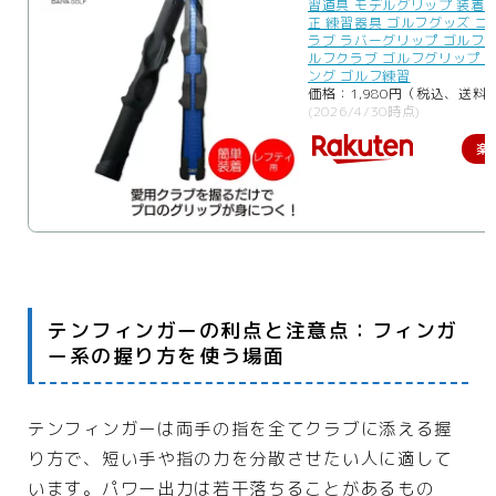
習道具 モデルグリップ 装着 
正 練習器具 ゴルフグッズ ゴ
ラブ ラバーグリップ ゴルフ
ルフクラブ ゴルフグリップ 
ング ゴルフ練習
価格：1,980円（税込、送料
(2026/4/30時点)
楽
テンフィンガーの利点と注意点：フィンガ
ー系の握り方を使う場面
テンフィンガーは両手の指を全てクラブに添える握
り方で、短い手や指の力を分散させたい人に適して
います。パワー出力は若干落ちることがあるもの