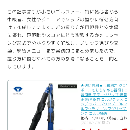
インテリア
この記事は手が小さいゴルファー、特に初心者から
ペット
中級者、女性やジュニアでクラブの握りに悩む方向
リサイクル
けに作成しています。どの握り方が再現性と安定感
に優れ、飛距離やスコアにどう影響するかをランキ
オフィス用品
ング形式で分かりやすく解説し、グリップ選びや交
ガーデニング
換、練習メニューまで実践的にまとめましたので、
スマホプラン
握り方に悩むすべての方の参考になることを目的と
しています。
写真・プリント
子育て
★送料無料★【右利き クラ
家事・日用品
ボールを打ちながら習得 | ゴ
習道具 モデルグリップ 装着 
家電
正 練習器具 ゴルフグッズ ゴ
ラブ ラバーグリップ ゴルフ
生活雑貨
ルフクラブ ゴルフグリップ 
ング ゴルフ練習
価格：1,980円（税込、送料
(2026/4/30時点)
WEBサービス