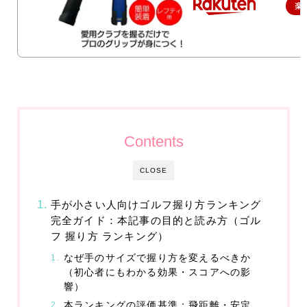
楽
ASP
WEBコンサルティング
サーバー・ドメイン
ドメイン
ホームページ・ネットショップ
ポイントサービス・懸賞
Contents
インターネット接続
CLOSE
WiFi
手が小さい人向けゴルフ握り方ランキング
プロバイダー
完全ガイド：本記事の目的と読み方（ゴル
フ 握り方 ランキング）
回線
なぜ手のサイズで握り方を変えるべきか
（初心者にもわかる効果・スコアへの影
ギフト
響）
オリジナルギフト
本ランキングの評価基準：飛距離・安定