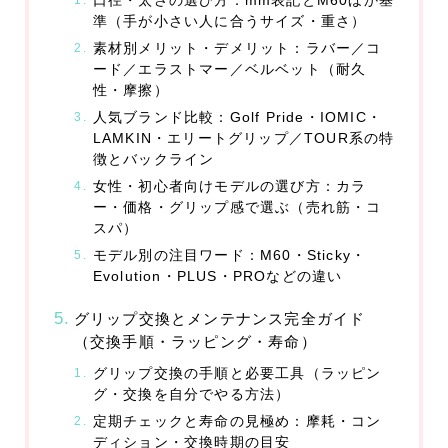
口径・太さの選び方：mm表記とM60ほか基
準（手が小さい人に合うサイズ・重さ）
プライバシーポリシー
素材別メリット・デメリット：ラバー／コ
ード／エラストマー／ベルベット（耐久
利用規約／特定商取引法に基づく表記
性・摩擦）
人気ブランド比較：Golf Pride・IOMIC・
LAMKIN・エリートグリップ／TOUR系の特
2024最新商品情報
徴とバックライン
女性・初心者向けモデルの選び方：カラ
ー・価格・グリップ感で選ぶ（売れ筋・コ
スパ）
モデル別の注目ワード：M60・Sticky・
Evolution・PLUS・PROなどの違い
グリップ交換とメンテナンス完全ガイド
（交換手順・ラッピング・寿命）
グリップ交換の手順と必要工具（ラッピン
グ・交換を自分でやる方法）
定期チェックと寿命の見極め：摩耗・コン
ディション・交換時期の目安