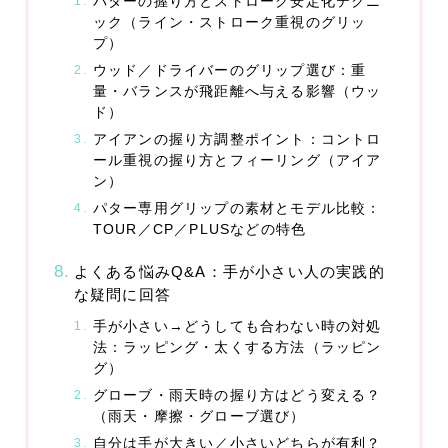
パターの握り方とストローク安定化テクニ
ック（ライン・ストローク重視のグリッ
プ）
ウッド／ドライバーのグリップ選び：重
量・バランスが飛距離へ与える影響（ウッ
ド）
アイアンの握り方調整ポイント：コントロ
ール重視の握り方とフィーリング（アイア
ン）
パター専用グリップの素材とモデル比較：
TOUR／CP／PLUSなどの特色
よくある悩みQ&A：手が小さい人の実践的
な疑問に回答
手が小さい→どうしても合わない時の対処
法：ラッピング・太くする方法（ラッピン
グ）
グローブ・雨天時の握り方はどう変える？
（雨天・摩擦・グローブ選び）
自分は手が大きい／小さいどちらが有利？