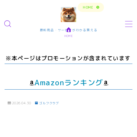
トップページに戻る
HOME
MENU
最新商品・サービスがわかる買える
HOME
今の生活楽しめてますか？問題解決で新しいスタ
ート
※本ページはプロモーションが含まれています
転職・仕事・求人・学ぶ
転職・求人サイトまとめ比較
Amazonランキング
短期アルバイト・長期パート求人
転職エンジニア経験者 未経験者
2026.04.30
ゴルフクラブ
転職プログラマー デザインナー
エンタメ