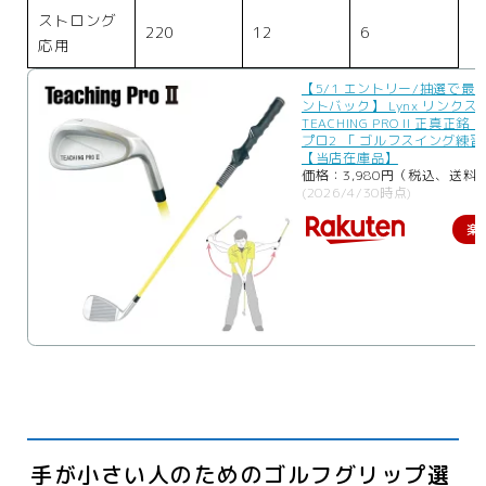
ストロング
220
12
6
応用
【5/1 エントリー/抽選で最大
ントバック】 Lynx リンクス
TEACHING PRO II 正真正
プロ2 「 ゴルフスイング練習
【当店在庫品】
価格：3,980円（税込、送料別
(2026/4/30時点)
楽
手が小さい人のためのゴルフグリップ選