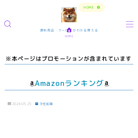
トップページに戻る
HOME
MENU
最新商品・サービスがわかる買える
HOME
今の生活楽しめてますか？問題解決で新しいスタ
ート
※本ページはプロモーションが含まれています
転職・仕事・求人・学ぶ
転職・求人サイトまとめ比較
Amazonランキング
短期アルバイト・長期パート求人
転職エンジニア経験者 未経験者
2024.05.25
女性転職
転職プログラマー デザインナー
エンタメ