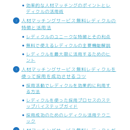
ASP
効率的な人材マッチングのポイントとレ
ディクルの活用術
WEBコンサルティング
人材マッチングサービス無料レディクルの
サーバー・ドメイン
特徴と活用法
ドメイン
レディクルのユニークな特徴とその利点
ホームページ・ネットショップ
無料で使えるレディクルの主要機能解説
レディクルを最大限に活用するためのヒ
ポイントサービス・懸賞
ント
人材マッチングサービス無料レディクルを
インターネット接続
使って採用を成功させるコツ
WiFi
採用活動でレディクルを効果的に利用す
る方法
プロバイダー
レディクルを使った採用プロセスのステ
回線
ップバイステップガイド
採用成功のためのレディクル活用テクニ
ギフト
ック
オリジナルギフト