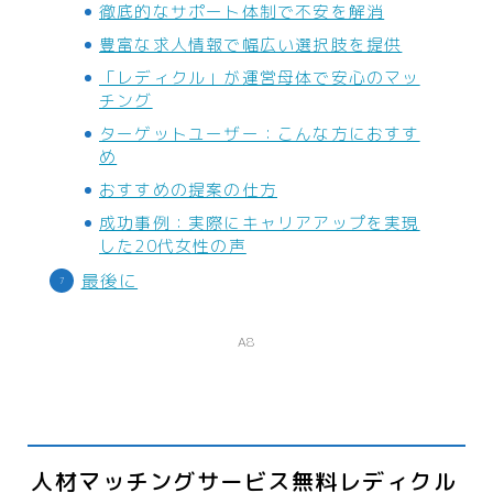
スポーツ・趣味
徹底的なサポート体制で不安を解消
豊富な求人情報で幅広い選択肢を提供
アウトドア
「レディクル」が運営母体で安心のマッ
スポーツ
チング
車・バイク
ターゲットユーザー：こんな方におすす
め
ファッション
おすすめの提案の仕方
成功事例：実際にキャリアアップを実現
服
した20代女性の声
ファッション小物
最後に
不動産・引越し
A8
物件
引越
運営者情報
人材マッチングサービス無料レディクル