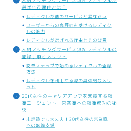
人材マッチングサービス無料レディクルが
選ばれる理由とは？
花
レディクルが他のサービスと異なる点
ユーザーからの高評価を受けるレディク
結婚・恋愛
ルの魅力
婚活
レディクルが選ばれる理由とその背景
恋愛
人材マッチングサービス無料レディクルの
登録手順とメリット
ウエディング
簡単ステップで始めるレディクルの登録
方法
グルメ・食品
レディクルを利用する際の具体的なメリ
グルメ予約
ット
20代女性のキャリアアップを支援する転
加工食品
職エージェント：営業職への転職成功の秘
生鮮食品
訣
飲料
未経験でも大丈夫！20代女性の営業職
への転職支援