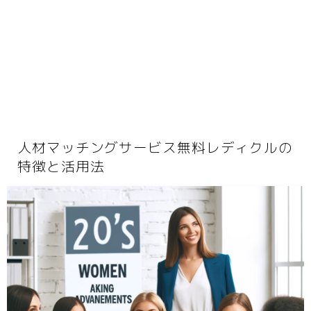
動画
音楽
人生・恋愛・結婚・占いで解決悩み相談
グッズ
ゲーム
書籍・本
人材マッチングサービス無料レディクルの
学び・資格
特徴と活用法
資格取得
専門学校・スクール
幼児教育
習い事
家庭教師・塾