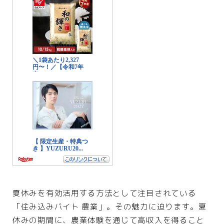
美容
エステ
クリニック
コスメ・メイク
スキンケア
ダイエット
ネイル
ヘアケア
ボディケア
美容機器
美容食品
夏休みを有効活用する方法として注目されている
「住み込みバイト 農業」。その魅力に迫ります。夏
暮らし
休みの期間に、農業体験を通じて高収入を得ること