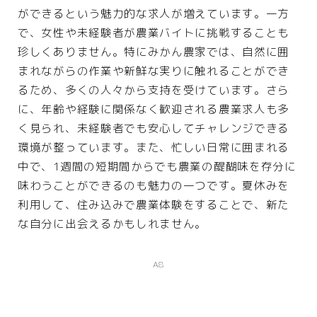
ができるという魅力的な求人が増えています。一方
インテリア
で、女性や未経験者が農業バイトに挑戦することも
ペット
珍しくありません。特にみかん農家では、自然に囲
リサイクル
まれながらの作業や新鮮な実りに触れることができ
オフィス用品
るため、多くの人々から支持を受けています。さら
に、年齢や経験に関係なく歓迎される農業求人も多
ガーデニング
く見られ、未経験者でも安心してチャレンジできる
スマホプラン
環境が整っています。また、忙しい日常に囲まれる
写真・プリント
中で、1週間の短期間からでも農業の醍醐味を存分に
味わうことができるのも魅力の一つです。夏休みを
子育て
利用して、住み込みで農業体験をすることで、新た
家事・日用品
な自分に出会えるかもしれません。
家電
生活雑貨
A8
WEBサービス