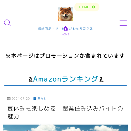
トップページに戻る
HOME
MENU
最新商品・サービスがわかる買える
HOME
今の生活楽しめてますか？問題解決で新しいスタ
ート
※本ページはプロモーションが含まれています
転職・仕事・求人・学ぶ
転職・求人サイトまとめ比較
Amazonランキング
短期アルバイト・長期パート求人
転職エンジニア経験者 未経験者
2024.07.20
暮らし
転職プログラマー デザインナー
夏休みも楽しめる！農業住み込みバイトの
魅力
エンタメ