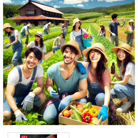
動画
音楽
人生・恋愛・結婚・占いで解決悩み相談
グッズ
ゲーム
書籍・本
学び・資格
資格取得
専門学校・スクール
幼児教育
習い事
家庭教師・塾