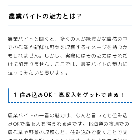
ASP
農業バイトの魅力とは？
WEBコンサルティング
サーバー・ドメイン
ドメイン
農業バイトと聞くと、多くの人が緑豊かな自然の中
での作業や新鮮な野菜を収穫するイメージを持つか
ホームページ・ネットショップ
もしれません。しかし、実際にはその魅力はそれだ
ポイントサービス・懸賞
けに留まりません。ここでは、農業バイトの魅力に
迫ってみたいと思います。
インターネット接続
WiFi
1 住み込みOK！高収入をゲットできる！
プロバイダー
回線
農業バイトの一番の魅力は、なんと言っても住み込
みOKで高収入を得られる点です。北海道の牧場での
ギフト
農作業や野菜の収穫など、住み込みで働くことで交
オリジナルギフト