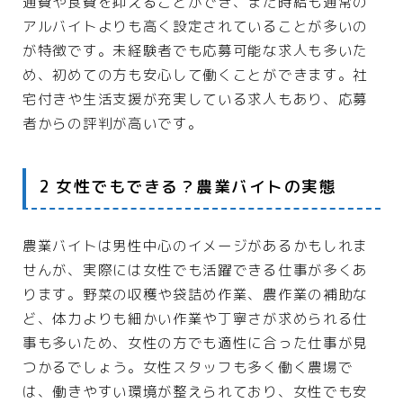
通費や食費を抑えることができ、また時給も通常の
アルバイトよりも高く設定されていることが多いの
花
が特徴です。未経験者でも応募可能な求人も多いた
め、初めての方も安心して働くことができます。社
結婚・恋愛
宅付きや生活支援が充実している求人もあり、応募
婚活
者からの評判が高いです。
恋愛
ウエディング
2 女性でもできる？農業バイトの実態
グルメ・食品
農業バイトは男性中心のイメージがあるかもしれま
グルメ予約
せんが、実際には女性でも活躍できる仕事が多くあ
ります。野菜の収穫や袋詰め作業、農作業の補助な
加工食品
ど、体力よりも細かい作業や丁寧さが求められる仕
生鮮食品
事も多いため、女性の方でも適性に合った仕事が見
飲料
つかるでしょう。女性スタッフも多く働く農場で
は、働きやすい環境が整えられており、女性でも安