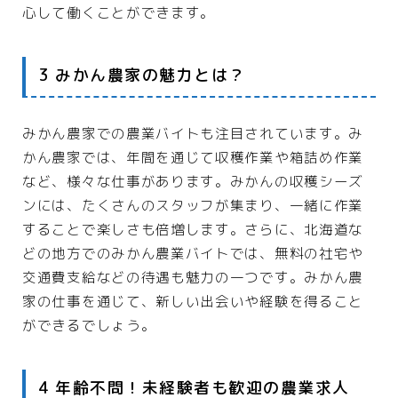
スポーツ・趣味
心して働くことができます。
アウトドア
スポーツ
3 みかん農家の魅力とは？
車・バイク
みかん農家での農業バイトも注目されています。み
ファッション
かん農家では、年間を通じて収穫作業や箱詰め作業
など、様々な仕事があります。みかんの収穫シーズ
服
ンには、たくさんのスタッフが集まり、一緒に作業
ファッション小物
することで楽しさも倍増します。さらに、北海道な
どの地方でのみかん農業バイトでは、無料の社宅や
不動産・引越し
交通費支給などの待遇も魅力の一つです。みかん農
物件
家の仕事を通じて、新しい出会いや経験を得ること
ができるでしょう。
引越
運営者情報
4 年齢不問！未経験者も歓迎の農業求人