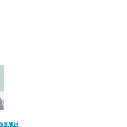
美容食品
暮らし
インテリア
ペット
リサイクル
オフィス用品
ガーデニング
スマホプラン
写真・プリント
子育て
家事・日用品
家電
徹底解説