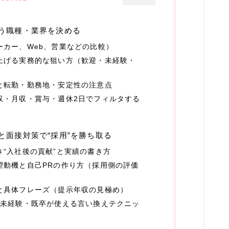
回線
う職種・業界を決める
ギフト
ーカー、Web、営業などの比較）
オリジナルギフト
上げる実務的な狙い方（歓迎・未経験・
花
と転勤・勤務地・安定性の注意点
収・月収・賞与・週休2日でフィルタする
結婚・恋愛
婚活
と面接対策で“採用”を勝ち取る
恋愛
“入社後の貢献”と実績の書き方
ウエディング
望動機と自己PRの作り方（採用側の評価
グルメ・食品
と具体フレーズ（提示年収の見極め）
、未経験・既卒が使える言い換えテクニッ
グルメ予約
加工食品