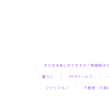
今の生活楽しめてますか？問題解決
暮らし
WEBサービス
ファッション
不動産・引越
インテリア
ASP
WiF
ペット
WEBコンサルティング
プ
服
物件