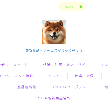
トップページに戻る
HOME
今の生活楽しめてますか？問題解決で新
最新商品・サービスがわかる買える
しいスタート
で新しいスタート
転職・仕事・求人・学ぶ
エ
転職・仕事・求人・学ぶ
インターネット接続
ギフト
結婚・恋愛
転職・求人サイトまとめ比較
転職・求人サイトまとめ比
動画
較
短期アルバイト・長期パート求人
し
運営者情報
プライバシーポリシー
音楽
i
オリジナルギフト
婚活
グ
短期アルバイト・長期パー
転職エンジニア経験者 未経験者
ト求人
人生・
2024最新商品情報
ロバイダー
花
恋愛
加
転職プログラマー デザインナー
解決悩
転職エンジニア経験者 未