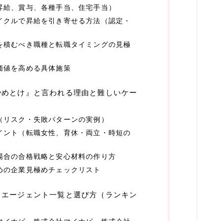
昇給、賞与、各種手当、住宅手当）
物件
イクルで昇給を引き寄せる方法（認定・
引越
を積むべき職種と転職タイミングの見極
運営者情報
価値を高める具体施策
プライバシーポリシー
やめとけ』と言われる理由と難しいケー
利用規約／特定商取引法に基づく表記
（リスク・失敗パターンの実例）
イント（転職女性、育休・両立・時短の
2024最新商品情報
場合の合格戦略と安心材料の作り方
めの企業見極めチェックリスト
・エージェント一覧と選び方（ランキン