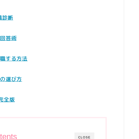
生活雑貨
職診断
WEBサービス
ASP
短回答術
WEBコンサルティング
サーバー・ドメイン
就職する方法
ドメイン
トの選び方
ホームページ・ネットショップ
ポイントサービス・懸賞
完全版
インターネット接続
WiFi
プロバイダー
tents
CLOSE