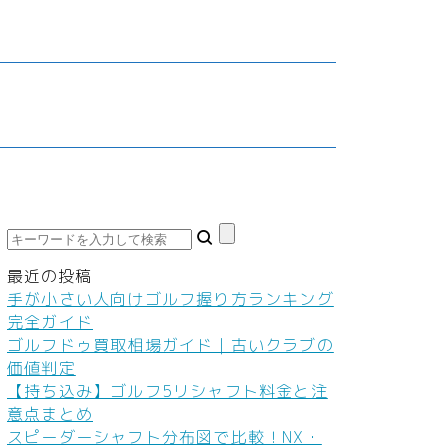
鮮食品
車・バイク
家庭教師・塾
ダイエット
料
ネイル
本
ヘアケア
ボディケア
美容機器
美容食品
最近の投稿
手が小さい人向けゴルフ握り方ランキング
完全ガイド
ゴルフドゥ買取相場ガイド｜古いクラブの
価値判定
【持ち込み】ゴルフ5リシャフト料金と注
意点まとめ
スピーダーシャフト分布図で比較！NX・