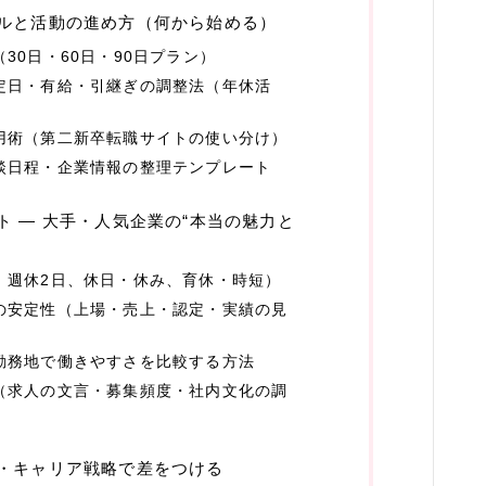
ルと活動の進め方（何から始める）
生鮮食品
30日・60日・90日プラン）
飲料
定日・有給・引継ぎの調整法（年休活
スポーツ・趣味
用術（第二新卒転職サイトの使い分け）
談日程・企業情報の整理テンプレート
アウトドア
スポーツ
ト — 大手・人気企業の“本当の魅力と
車・バイク
、週休2日、休日・休み、育休・時短）
の安定性（上場・売上・認定・実績の見
ファッション
服
勤務地で働きやすさを比較する方法
（求人の文言・募集頻度・社内文化の調
ファッション小物
不動産・引越し
・キャリア戦略で差をつける