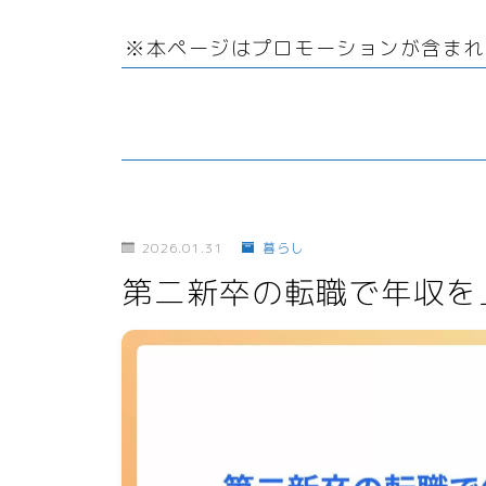
リサイクル
サーバー・ドメイン
回
ファッション小物
引越
※本ページはプロモーションが含まれ
オフィス用品
ドメイン
ガーデニング
ホームページ・ネットショ
ップ
スマホプラン
ポイントサービス・懸賞
写真・プリント
子育て
2026.01.31
暮らし
第二新卒の転職で年収を
家事・日用品
家電
生活雑貨