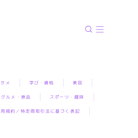
ンタメ
学び・資格
美容
グルメ・食品
スポーツ・趣味
資格取得
エステ
利用規約／特定商取引法に基づく表記
専門学校・スクール
クリニック
ルメ予約
アウトドア
恋愛・結婚・占いで
幼児教育
コスメ・メイク
工食品
スポーツ
み相談
習い事
スキンケア