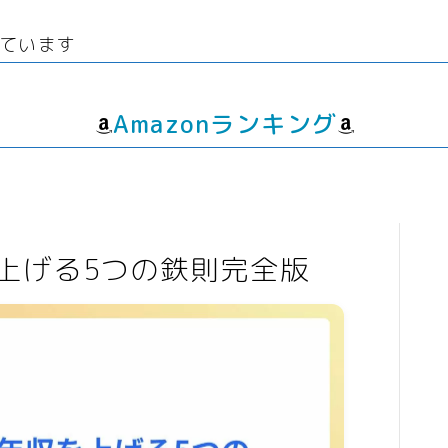
線
ウエディング
生
経験者
グッズ
エンタメ
ています
飲
転職プログラマー デザイ
ゲーム
動画
ンナー
書籍・
音楽
Amazonランキング
人生・恋愛・結婚・占いで解決悩み
相談
グッズ
ゲーム
上げる5つの鉄則完全版
書籍・本
学び・資格
資格取得
専門学校・スクール
幼児教育